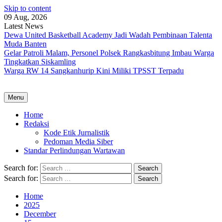
Skip to content
09 Aug, 2026
Latest News
Dewa United Basketball Academy Jadi Wadah Pembinaan Talenta
Muda Banten
Gelar Patroli Malam, Personel Polsek Rangkasbitung Imbau Warga
Tingkatkan Siskamling
Warga RW 14 Sangkanhurip Kini Miliki TPSST Terpadu
Menu
Home
Redaksi
Kode Etik Jurnalistik
Pedoman Media Siber
Standar Perlindungan Wartawan
Search for:
Search for:
Home
2025
December