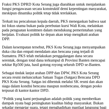
Fraksi PKS DPRD Kota Serang juga diarahkan untuk menjalankan
fungsi pengawasan secara konstruktif demi kepentingan masyarakat,
meskipun dinamika politik tetap tidak terelakkan.
Terkait isu pencalonan kepala daerah, PKS menegaskan bahwa saat
ini fokus utama bukan pada perebutan kursi Wali Kota, melainkan
pada penguatan komitmen dalam mendukung pemerintahan yang
berjalan. Evaluasi politik ke depan akan tetap mengikuti arahan
DPP.
Dalam kesempatan tersebut, PKS Kota Serang juga menyampaikan
duka cita dan empati mendalam atas bencana yang terjadi di
Sumatera. PKS telah melakukan penggalangan dana secara
serentak, dengan total dana terkumpul di Provinsi Banten mencapai
sekitar Rp500 juta, hasil gotong royong seluruh DPD se-Banten.
Sebagai tindak lanjut arahan DPP dan DPW, PKS Kota Serang
secara resmi meluncurkan Satuan Tugas (Satgas) Bencana DPD
PKS Kota Serang. Satgas ini dibentuk melalui SK resmi dan akan
siaga dalam kondisi bencana maupun nonbencana, dengan posko
terpusat di kantor-kantor DPD.
“Politik yang kami perjuangkan adalah politik yang memberikan
dampak nyata bagi peningkatan kualitas hidup masyarakat. Bukan
sekadar mengejar suara, tetapi menghadirkan manfaat langsung bagi