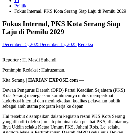
15
Politik
Fokus Internal, PKS Kota Serang Siap Laju di Pemilu 2029
Fokus Internal, PKS Kota Serang Siap
Laju di Pemilu 2029
December 15, 2025
December 15, 2025
Redaksi
Reporter : H. Masdi Suhendi.
Pemimpin Redaksi : Hairuzaman.
Kita Serang
| HARIAN EXPOSE.com
—
Dewan Pengurus Daerah (DPD) Partai Keadilan Sejahtera (PKS)
Kota Serang menegaskan komitmennya untuk memperkuat
kaderisasi internal dan meningkatkan kualitas pelayanan publik
sebagai arah utama program kerja ke depan.
Hal tersebut disampaikan dalam kegiatan resmi PKS Kota Serang
yang dihadiri oleh sejumlah pimpinan dan pejabat PKS, di antaranya
Ihya Uddin selaku Ketua Umum PKS, Juheni Rois, Lc. selaku
Anggota Majelis Pertimbangan Daerah (MPD) sekaligus Dewan