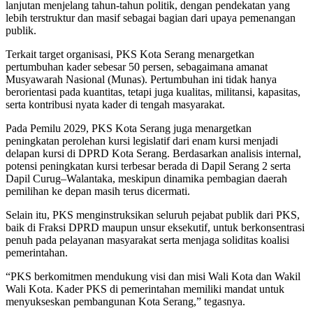
lanjutan menjelang tahun-tahun politik, dengan pendekatan yang
lebih terstruktur dan masif sebagai bagian dari upaya pemenangan
publik.
Terkait target organisasi, PKS Kota Serang menargetkan
pertumbuhan kader sebesar 50 persen, sebagaimana amanat
Musyawarah Nasional (Munas). Pertumbuhan ini tidak hanya
berorientasi pada kuantitas, tetapi juga kualitas, militansi, kapasitas,
serta kontribusi nyata kader di tengah masyarakat.
Pada Pemilu 2029, PKS Kota Serang juga menargetkan
peningkatan perolehan kursi legislatif dari enam kursi menjadi
delapan kursi di DPRD Kota Serang. Berdasarkan analisis internal,
potensi peningkatan kursi terbesar berada di Dapil Serang 2 serta
Dapil Curug–Walantaka, meskipun dinamika pembagian daerah
pemilihan ke depan masih terus dicermati.
Selain itu, PKS menginstruksikan seluruh pejabat publik dari PKS,
baik di Fraksi DPRD maupun unsur eksekutif, untuk berkonsentrasi
penuh pada pelayanan masyarakat serta menjaga soliditas koalisi
pemerintahan.
“PKS berkomitmen mendukung visi dan misi Wali Kota dan Wakil
Wali Kota. Kader PKS di pemerintahan memiliki mandat untuk
menyukseskan pembangunan Kota Serang,” tegasnya.