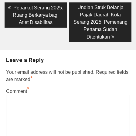
Post
Previous
Next
Undian Struk Belanja
Peparkot Serang 2025:
post:
post:
navigation
Pajak Daerah Kota
Ruang Berkarya bagi
Serang 2025: Pemenang
Atlet Disabilitas
Pertama Sudah
Ditentukan
Leave a Reply
Your email address will not be published.
Required fields
*
are marked
*
Comment