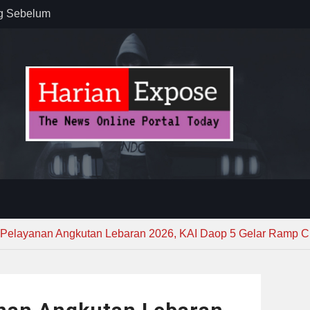
 : “Dari
gga Gerakkan
”
n dan
ebayoran
t Tuntas
s Pelayanan Angkutan Lebaran 2026, KAI Daop 5 Gelar Ramp 