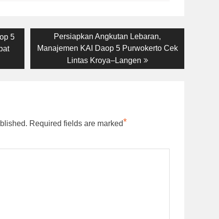
Next
Persiapkan Angkutan Lebaran,
op 5
post:
Manajemen KAI Daop 5 Purwokerto Cek
pat
Lintas Kroya–Langen
*
blished.
Required fields are marked