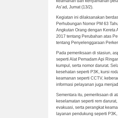
keamanan dan kenyamanan pelan
As’ad, Jumat (13/2).
Kegiatan ini dilaksanakan berda
Perhubungan Nomor PM 63 Tahu
Angkutan Orang dengan Kereta A
2017 tentang Perubahan atas Pe
tentang Penyelenggaraan Perker
Pada pemeriksaan di stasiun, asp
seperti Alat Pemadam Api Ringan 
kumpul, serta nomor darurat. Sela
kesehatan seperti P3K, kursi roda
keamanan seperti CCTV, kebera
informasi pelayanan juga menjadi
Sementara itu, pemeriksaan di ata
keselamatan seperti rem darurat,
evakuasi, serta perangkat keama
layanan pendukung seperti P3K, i