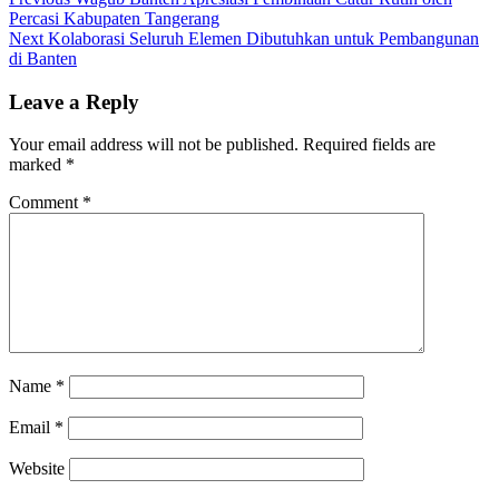
Post
post:
Percasi Kabupaten Tangerang
navigation
Next
Next
Kolaborasi Seluruh Elemen Dibutuhkan untuk Pembangunan
post:
di Banten
Leave a Reply
Your email address will not be published.
Required fields are
marked
*
Comment
*
Name
*
Email
*
Website