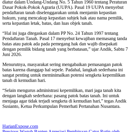
diatur dalam Undang-Undang No. 5 Tahun 1960 tentang Peraturan
Dasar Pokok-Pokok Agraria (UUPA). Pasal 19 UUPA menyebut
pendaftaran tanah diselenggarakan untuk menjamin kepastian
hukum, yang mencakup kepastian subjek hak atau nama pemilik,
serta kepastian letak, batas, dan luas objek tanah.
“Hal ini juga ditegaskan dalam PP No. 24 Tahun 1997 tentang
Pendaftaran Tanah. Pasal 17 menyebut kewajiban memasang tanda
batas atau patok ada pada pemegang hak dan wajib disepakati
dengan pemilik bidang tanah yang berbatasan,” ujar Andik, Sabtu 7
Juni 2026.
Menurutnya, masyarakat sering mengabaikan pemasangan patok
batas karena dianggap hal sepele. Padahal, langkah sederhana ini
sangat penting untuk meminimalkan potensi sengketa kepemilikan
tanah di kemudian hari.
“Selain mengurus administrasi kepemilikan, mari jaga tanah kita
dengan langkah sederhana: pasang patok batas tanah. Ini untuk
menjaga agar tidak terjadi sengketa di kemudian hari,” tegas Andik
Susianto, Ketua Perkumpulan Pemerhati Pertanahan Nusantara.
HarianExpose.com
Previous
Previous
Wagub Banten Apresiasi Pembinaan Catur Rutin oleh