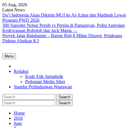
Skip
05 Aug, 2026
to
Latest News
content
Da’i Indonesia Akan Dikirim MUI ke Al-Azhar dan Madinah Lewat
Program PWD 2026
300 Suporter Nobar Persib vs Persija di Pamarayan, Polisi Apresiasi
Kedewasaan Bobotoh dan Jack Mania —
Proyek Jalan Batubantar – Banjar Rp6,8 Miliar Disorot, Pelaksana
Diduga Abaikan K3
Menu
Home
Redaksi
Kode Etik Jurnalistik
Pedoman Media Siber
Standar Perlindungan Wartawan
Search
for:
Search
for:
Home
2026
June