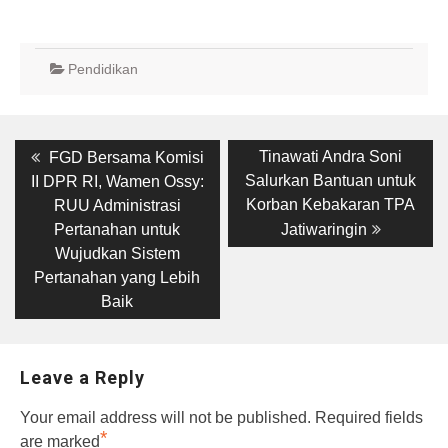
Pendidikan
Post
Previous
Next
Tinawati Andra Soni
FGD Bersama Komisi
post:
post:
navigation
Salurkan Bantuan untuk
II DPR RI, Wamen Ossy:
Korban Kebakaran TPA
RUU Administrasi
Pertanahan untuk
Jatiwaringin
Wujudkan Sistem
Pertanahan yang Lebih
Baik
Leave a Reply
Your email address will not be published.
Required fields
*
are marked