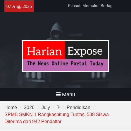
Skip
Sebelum Sholat Jum’at
07 Aug, 2026
to
141 Tahun Stasiun Slawi : “Dari
Angkut Hasil Bumi hingga
content
Gerakkan Kehidupan
Masyarakat”
Temuan 995 Airsoft Gun dan
Narkoba di Sekolah Kebayoran
Lama, DPR Minta Diusut
Tuntas
Menu
Home
2026
July
7
Pendidikan
SPMB SMKN 1 Rangkasbitung Tuntas, 538 Siswa
Diterima dari 942 Pendaftar