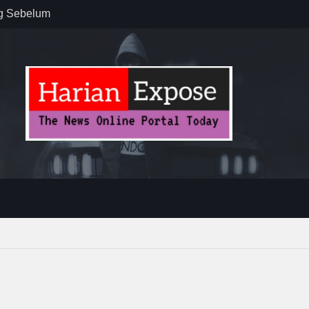
 : “Dari
gga Gerakkan
”
n dan
ebayoran
t Tuntas
ug Sebelum