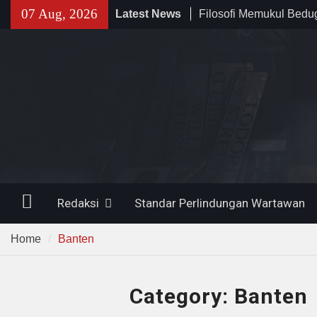
Skip
07 Aug, 2026
Latest News
141 Tahun Stasiun Slawi
to
Angkut Hasil Bumi hin
content
Kehidupan Masyarakat
Temuan 995 Airsoft Gu
Narkoba di Sekolah K
Lama, DPR Minta Diusu
Filosofi Memukul Bed
Sholat Jum’at
Home
Redaksi
Standar Perlindungan Wartawan
Home
Banten
Category:
Banten