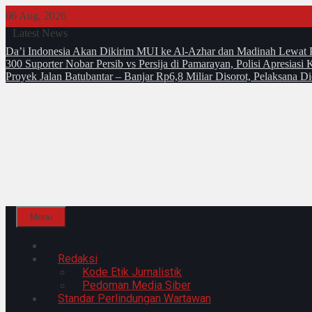
Skip
06 Aug, 2026
to
Latest News
content
Da’i Indonesia Akan Dikirim MUI ke Al-Azhar dan Madinah Lewa
300 Suporter Nobar Persib vs Persija di Pamarayan, Polisi Apresia
Proyek Jalan Batubantar – Banjar Rp6,8 Miliar Disorot, Pelaksana 
Menu
Home
Redaksi
Kode Etik Jurnalistik
Pedoman Media Siber
Standar Perlindungan Wartawan