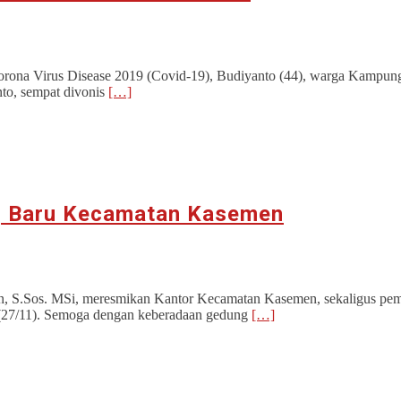
r Corona Virus Disease 2019 (Covid-19), Budiyanto (44), warga Kamp
to, sempat divonis
[…]
g Baru Kecamatan Kasemen
n, S.Sos. MSi, meresmikan Kantor Kecamatan Kasemen, sekaligus pem
 (27/11). Semoga dengan keberadaan gedung
[…]