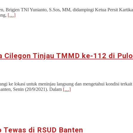
rigjen TNI Yunianto, S.Sos, MM, didampingi Ketua Persit Kartika 
ung,
[…]
ta Cilegon Tinjau TMMD ke-112 di Pul
gi ke lokasi untuk meninjau langsung dan mengetahui kondisi terk
Banten, Senin (20/9/2021). Dalam
[…]
to Tewas di RSUD Banten