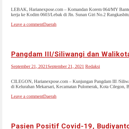
LEBAK, Harianexpose.com – Komandan Korem 064/MY Banten, B
kerja ke Kodim 0603/Lebak di Jln. Sunan Giri No.2 Rangkasbit
Leave a comment
Daerah
Pangdam III/Siliwangi dan Waliko
September 21, 2021
September 21, 2021
Redaksi
CILEGON, Harianexpose.com – Kunjungan Pangdam III /Siliwan
di Kelurahan Mekarsari, Kecamatan Pulomerak, Kota Cilegon, 
Leave a comment
Daerah
Pasien Positif Covid-19, Budiyan