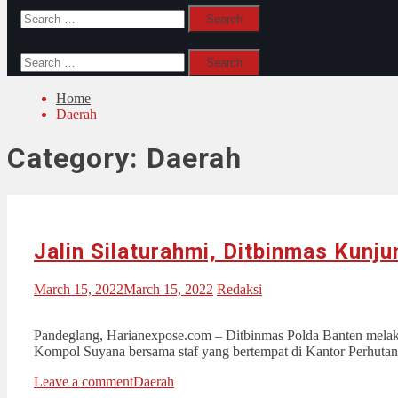
Search
for:
Search
for:
Home
Daerah
Category:
Daerah
Jalin Silaturahmi, Ditbinmas Kunj
March 15, 2022
March 15, 2022
Redaksi
Pandeglang, Harianexpose.com – Ditbinmas Polda Banten melak
Kompol Suyana bersama staf yang bertempat di Kantor Perhu
Leave a comment
Daerah