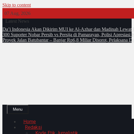
Skip to content
07 Aug, 2026
Latest News
Da’i Indonesia Akan Dikirim MUI ke Al-Azhar dan Madinah Lewa
300 Suporter Nobar Persib vs Persija di Pamarayan, Polisi Apresia
Proyek Jalan Batubantar – Banjar Rp6,8 Miliar Disorot, Pelaksana 
Menu
Home
Redaksi
Kode Etik Jurnalistik