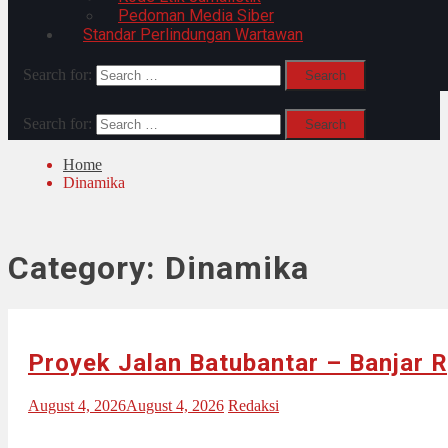
Pedoman Media Siber
Standar Perlindungan Wartawan
Search for:
Search for:
Home
Dinamika
Category:
Dinamika
Proyek Jalan Batubantar – Banjar R
August 4, 2026
August 4, 2026
Redaksi