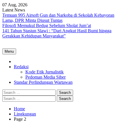
Skip
07 Aug, 2026
to
Latest News
content
Temuan 995 Airsoft Gun dan Narkoba di Sekolah Kebayoran
Lama, DPR Minta Diusut Tuntas
Filosofi Memukul Bedug Sebelum Sholat Jum’at
141 Tahun Stasiun Slawi : “Dari Angkut Hasil Bumi hingga
Gerakkan Kehidupan Masyarakat”
Menu
Home
Redaksi
Kode Etik Jurnalistik
Pedoman Media Siber
Standar Perlindungan Wartawan
Search
for:
Search
for:
Home
Lingkungan
Page 2