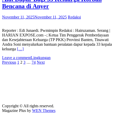
Bencana di Anyer
November 11, 2025
November 11, 2025
Redaksi
Reporter : Edi Junaedi. Pwmimpin Redaksi : Hairuzaman. Serang |
HARIAN EXPOSE.com –; Ketua Tim Penggerak Pemberdayaan
dan Kesejahteraan Keluarga (TP PKK) Provinsi Banten, Tinawati
Andra Soni menyalurkan bantuan peralatan dapur kepada 33 kepala
keluarga
[…]
Leave a comment
Lingkungan
Posts
Previous
1
2
3
…
74
Next
navigation
Copyright © All rights reserved.
Magazine Plus by
WEN Themes