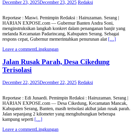
December 23, 2025
December 23, 2025
Redaksi
Reportase : Maswi. Pemimpin Redaksi : Hairuzaman. Serang |
HARIAN EXPOSE.com — ​Gubernur Banten Andra Soni,
menginstruksikan langkah konkret dalam penanganan banjir yang
melanda Kecamatan Padarincang, Kabupaten Serang. Sebagai
respons cepat, Gubernur memerintahkan penurunan alat
[…]
Leave a comment
Lingkungan
Jalan Rusak Parah, Desa Cikedung
Terisolasi
December 22, 2025
December 22, 2025
Redaksi
Reportase : Edi Junaedi. Pemimpin Redaksi : Hairuzaman. Serang |
HARIAN EXPOSE.com — Desa Cikedung, Kecamatan Mancak,
Kabupaten Serang, Banten, masih terisolasi akibat jalan rusak parah.
Jalan sepanjang 2 kilometer yang menghubungkan beberapa
kampung seperti
[…]
Leave a comment
Lingkungan