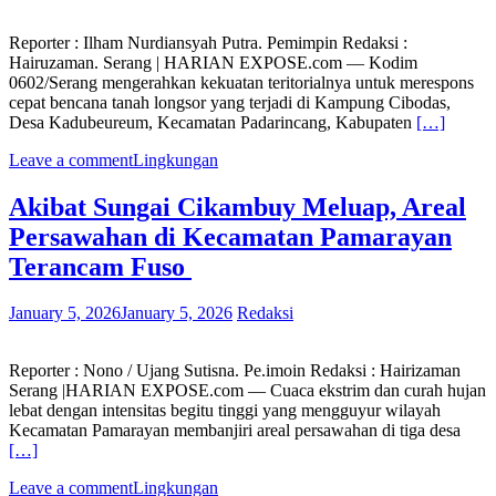
Reporter : Ilham Nurdiansyah Putra. Pemimpin Redaksi :
Hairuzaman. Serang | HARIAN EXPOSE.com — Kodim
0602/Serang mengerahkan kekuatan teritorialnya untuk merespons
cepat bencana tanah longsor yang terjadi di Kampung Cibodas,
Desa Kadubeureum, Kecamatan Padarincang, Kabupaten
[…]
Leave a comment
Lingkungan
Akibat Sungai Cikambuy Meluap, Areal
Persawahan di Kecamatan Pamarayan
Terancam Fuso
January 5, 2026
January 5, 2026
Redaksi
Reporter : Nono / Ujang Sutisna. Pe.imoin Redaksi : Hairizaman
Serang |HARIAN EXPOSE.com — Cuaca ekstrim dan curah hujan
lebat dengan intensitas begitu tinggi yang mengguyur wilayah
Kecamatan Pamarayan membanjiri areal persawahan di tiga desa
[…]
Leave a comment
Lingkungan