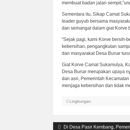
membuat badan jalan sempit,”u
Sementara itu, Sikap Camat Suka
leader guyub bersama masyaraka
dan semangat dalam giat Korve be
“Sejak pagi, kami Korve bersih-
kebersihan, pengangkutan samp
dan masyarakat Desa Bunar turut
Giat Korve Camat Sukamulya, K
Desa Bunar merupakan upaya ny
dan asri, Pemerintah Kecamatan
menjaga kebersihan dan tidak 
Lingkungan
Post
Previous
Di Desa Pasir Kembang, Pemer