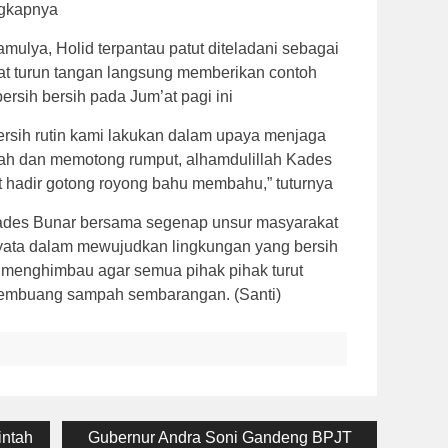
ngkapnya
mulya, Holid terpantau patut diteladani sebagai
t turun tangan langsung memberikan contoh
rsih bersih pada Jum’at pagi ini
bersih rutin kami lakukan dalam upaya menjaga
ah dan memotong rumput, alhamdulillah Kades
 hadir gotong royong bahu membahu,” tuturnya
ades Bunar bersama segenap unsur masyarakat
ata dalam mewujudkan lingkungan yang bersih
 menghimbau agar semua pihak pihak turut
membuang sampah sembarangan. (Santi)
Next
intah
Gubernur Andra Soni Gandeng BPJT