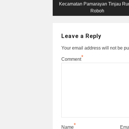
post:
Kecamatan Pamarayan Tinjau R
navigation
Roboh
Leave a Reply
Your email address will not be pu
*
Comment
*
Name
Ema