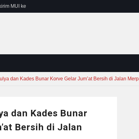
kirim MUI ke
Lewat
sib vs Persija
resiasi
dan Jack
r – Banjar
elaksana
ya dan Kades Bunar Korve Gelar Jum’at Bersih di Jalan Merp
a dan Kades Bunar
’at Bersih di Jalan