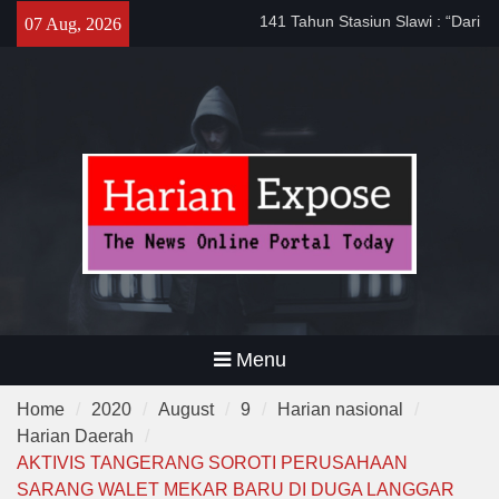
Masyarakat”
Skip
07 Aug, 2026
Sinergi dengan Bank Banten,
to
Pemkot Cilegon Dorong
content
Efisiensi Keuangan Daerah
Filosofi Memukul Bedug
Sebelum Sholat Jum’at
Menu
Home
2020
August
9
Harian nasional
Harian Daerah
AKTIVIS TANGERANG SOROTI PERUSAHAAN
SARANG WALET MEKAR BARU DI DUGA LANGGAR