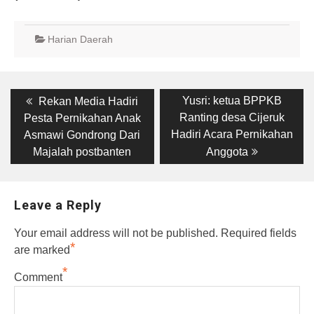
Harian Daerah
Post
Previous
Next
Yusri: ketua BPPKB
Rekan Media Hadiri
post:
post:
navigation
Ranting desa Cijeruk
Pesta Pernikahan Anak
Hadiri Acara Pernikahan
Asmawi Gondrong Dari
Majalah postbanten
Anggota
Leave a Reply
Your email address will not be published.
Required fields
*
are marked
*
Comment