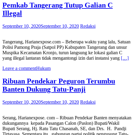
Pemkab Tangerang Tutup Galian C
Illegal
September 10, 2020
September 10, 2020
Redaksi
Tangerang, Harianexpose.com – Beberapa waktu yang lalu, Satuan
Polisi Pamong Praja (Satpol PP) Kabupaten Tangerang dan unsur
Muspika Kecamatan Kronjo, turun langsung ke lokasi galian C
yang illegal lantaran tidak mengantongi izin dari instansi yang
[…]
Leave a comment
Hukum
Ribuan Pendekar Peguron Terumbu
Banten Dukung Tatu-Panji
September 10, 2020
September 10, 2020
Redaksi
Serang, Harianexpose. com – Ribuan Pendekar Banten menyatakan
dukungannya kepada Pasangan Calon (Paslon) Bupati/Wakil
Bupati Serang, Hj. Ratu Tatu Chasanah, SE, dan Drs. H. Pandji
Tirtayasa. Sementara itu, gabungan partai politik pengusung Tatu-