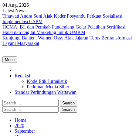
Skip
04 Aug, 2026
to
Latest News
content
Tinawati Andra Soni Ajak Kader Posyandu Perkuat Sosialisasi
Implementasi 6 SPM
HCMA, BI, dan Pemkab Pandeglang Gelar Pelatihan Sertifikasi
Halal dan Digital Marketing untuk UMKM
Kunjungi Banten, Wamen Ossy Ajak Jajaran Terus Bertransformasi
Layani Masyarakat
Menu
Home
Redaksi
Kode Etik Jurnalistik
Pedoman Media Siber
Standar Perlindungan Wartawan
Search
for:
Search
for:
Home
2020
September