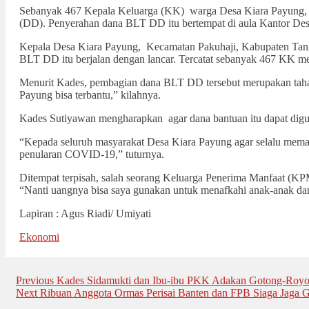
Sebanyak 467 Kepala Keluarga (KK) warga Desa Kiara Payung, 
(DD). Penyerahan dana BLT DD itu bertempat di aula Kantor Des
Kepala Desa Kiara Payung, Kecamatan Pakuhaji, Kabupaten Tang
BLT DD itu berjalan dengan lancar. Tercatat sebanyak 467 KK 
Menurit Kades, pembagian dana BLT DD tersebut merupakan taha
Payung bisa terbantu,” kilahnya.
Kades Sutiyawan mengharapkan agar dana bantuan itu dapat diguna
“Kepada seluruh masyarakat Desa Kiara Payung agar selalu mematu
penularan COVID-19,” tuturnya.
Ditempat terpisah, salah seorang Keluarga Penerima Manfaat (K
“Nanti uangnya bisa saya gunakan untuk menafkahi anak-anak dan i
Lapiran : Agus Riadi/ Umiyati
Ekonomi
Post
Previous
Previous
Kades Sidamukti dan Ibu-ibu PKK Adakan Gotong-Roy
Next
post:
Next
Ribuan Anggota Ormas Perisai Banten dan FPB Siaga Jaga 
navigation
post: