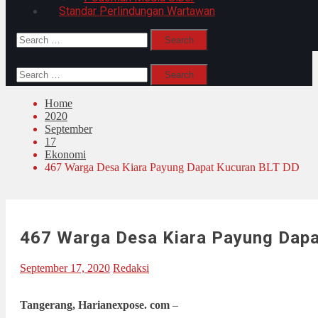
Standar Perlindungan Wartawan
Search
for:
Search
for:
Home
2020
September
17
Ekonomi
467 Warga Desa Kiara Payung Dapat Kucuran BLT DD
467 Warga Desa Kiara Payung Dapa
September 17, 2020
Redaksi
Tangerang, Harianexpose. com
–