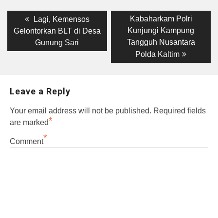
Post
Previous
Next
Kabaharkam Polri
Lagi, Kemensos
post:
post:
navigation
Kunjungi Kampung
Gelontorkan BLT di Desa
Tangguh Nusantara
Gunung Sari
Polda Kaltim
Leave a Reply
Your email address will not be published.
Required fields
*
are marked
*
Comment