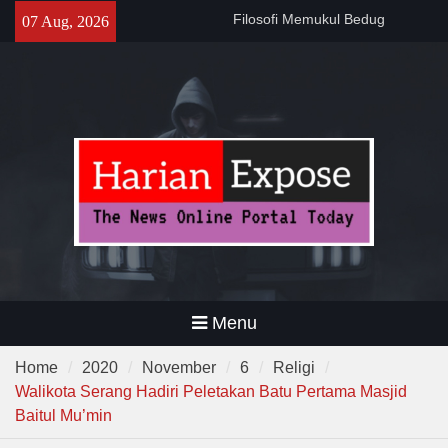
Skip
141 Tahun Stasiun Slawi : “Dari
07 Aug, 2026
to
Angkut Hasil Bumi hingga
content
Gerakkan Kehidupan
Masyarakat”
Temuan 995 Airsoft Gun dan
Narkoba di Sekolah Kebayoran
Lama, DPR Minta Diusut
Tuntas
Menu
Home
2020
November
6
Religi
Walikota Serang Hadiri Peletakan Batu Pertama Masjid
Baitul Mu’min