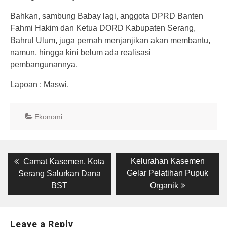
Bahkan, sambung Babay lagi, anggota DPRD Banten
Fahmi Hakim dan Ketua DORD Kabupaten Serang,
Bahrul Ulum, juga pernah menjanjikan akan membantu,
namun, hingga kini belum ada realisasi
pembangunannya.
Lapoan : Maswi.
Ekonomi
Post
Previous
Next
Kelurahan Kasemen
Camat Kasemen, Kota
post:
post:
navigation
Gelar Pelatihan Pupuk
Serang Salurkan Dana
BST
Organik
Leave a Reply