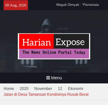
Skip
Banten Harus Dipromosikan”
09 Aug, 2026
Dewa United Basketball
to
Academy Jadi Wadah
content
Pembinaan Talenta Muda
Banten
Program CKG Jemput Bola di
Labuan, Ribuan Warga
Antusias Periksa Kesehatan
Menu
Home
2020
November
12
Ekonomi
Jalan di Desa Tamansari Kondisinya Rusak Berat