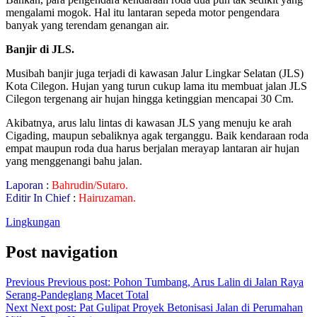
mengalami mogok. Hal itu lantaran sepeda motor pengendara
banyak yang terendam genangan air.
Banjir
di JLS.
Musibah banjir juga terjadi di kawasan Jalur Lingkar Selatan (JLS)
Kota Cilegon. Hujan yang turun cukup lama itu membuat jalan JLS
Cilegon tergenang air hujan hingga ketinggian mencapai 30 Cm.
Akibatnya, arus lalu lintas di kawasan JLS yang menuju ke arah
Cigading, maupun sebaliknya agak terganggu. Baik kendaraan roda
empat maupun roda dua harus berjalan merayap lantaran air hujan
yang menggenangi bahu jalan.
Laporan
:
Bahrudin/Sutaro.
Editir In Chief
:
Hairuzaman.
Lingkungan
Post navigation
Previous
Previous post:
Pohon Tumbang, Arus Lalin di Jalan Raya
Serang-Pandeglang Macet Total
Next
Next post:
Pat Gulipat Proyek Betonisasi Jalan di Perumahan