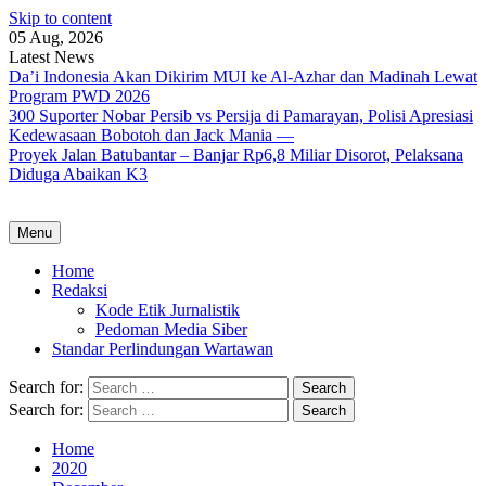
Skip to content
05 Aug, 2026
Latest News
Da’i Indonesia Akan Dikirim MUI ke Al-Azhar dan Madinah Lewat
Program PWD 2026
300 Suporter Nobar Persib vs Persija di Pamarayan, Polisi Apresiasi
Kedewasaan Bobotoh dan Jack Mania —
Proyek Jalan Batubantar – Banjar Rp6,8 Miliar Disorot, Pelaksana
Diduga Abaikan K3
Menu
Home
Redaksi
Kode Etik Jurnalistik
Pedoman Media Siber
Standar Perlindungan Wartawan
Search for:
Search for:
Home
2020