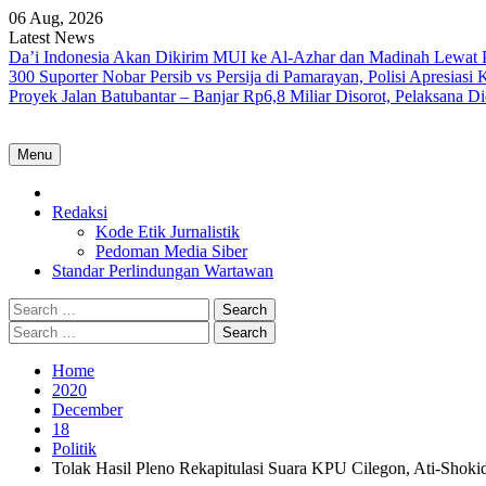
Skip
06 Aug, 2026
to
Latest News
content
Da’i Indonesia Akan Dikirim MUI ke Al-Azhar dan Madinah Lewa
300 Suporter Nobar Persib vs Persija di Pamarayan, Polisi Apresia
Proyek Jalan Batubantar – Banjar Rp6,8 Miliar Disorot, Pelaksana 
Menu
Home
Redaksi
Kode Etik Jurnalistik
Pedoman Media Siber
Standar Perlindungan Wartawan
Search
for:
Search
for:
Home
2020
December
18
Politik
Tolak Hasil Pleno Rekapitulasi Suara KPU Cilegon, Ati-Shok