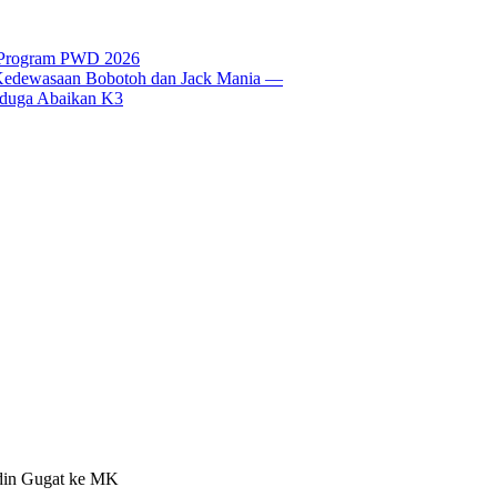
t Program PWD 2026
si Kedewasaan Bobotoh dan Jack Mania —
Diduga Abaikan K3
idin Gugat ke MK