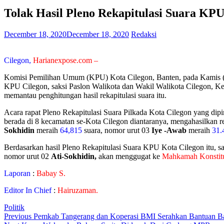
Tolak Hasil Pleno Rekapitulasi Suara KP
December 18, 2020
December 18, 2020
Redaksi
Cilegon,
Harianexpose.com –
Komisi Pemilihan Umum (KPU) Kota Cilegon, Banten, pada Kamis (16/1
KPU Cilegon, saksi Paslon Walikota dan Wakil Walikota Cilegon, Ke
memantau penghitungan hasil rekapitulasi suara itu.
Acara rapat Pleno Rekapitulasi Suara Pilkada Kota Cilegon yang dip
berada di 8 kecamatan se-Kota Cilegon diantaranya, mengahasilkan re
Sokhidin
meraih
64,815
suara, nomor urut 03
Iye -Awab
meraih
31.
Berdasarkan hasil Pleno Rekapitulasi Suara KPU Kota Cilegon itu, s
nomor urut 02
Ati-Sokhidin,
akan menggugat ke
Mahkamah Konstit
Laporan
:
Babay S.
Editor In Chief
:
Hairuzaman.
Politik
Post
Previous
Previous
Pemkab Tangerang dan Koperasi BMI Serahkan Bantuan 