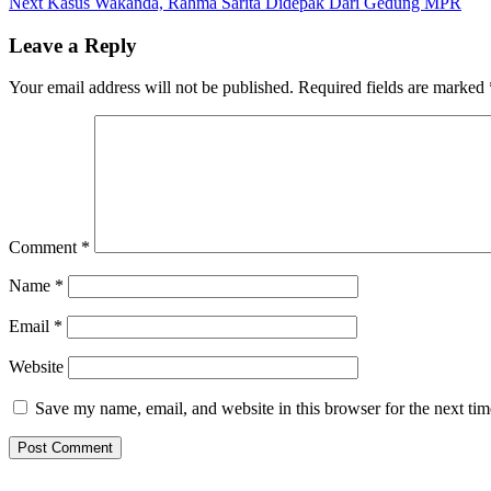
Next
post:
Next
Kasus Wakanda, Rahma Sarita Didepak Dari Gedung MPR
navigation
post:
Leave a Reply
Your email address will not be published.
Required fields are marked
Comment
*
Name
*
Email
*
Website
Save my name, email, and website in this browser for the next ti