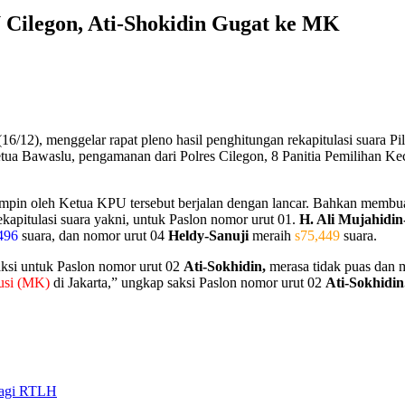
U Cilegon, Ati-Shokidin Gugat ke MK
2), menggelar rapat pleno hasil penghitungan rekapitulasi suara Pil
tua Bawaslu, pengamanan dari Polres Cilegon, 8 Panitia Pemilihan K
impin oleh Ketua KPU tersebut berjalan dengan lancar. Bahkan membuahk
kapitulasi suara yakni, untuk Paslon nomor urut 01.
H. Ali Mujahidi
496
suara, dan nomor urut 04
Heldy-Sanuji
meraih
s75,449
suara.
aksi untuk Paslon nomor urut 02
Ati-Sokhidin,
merasa tidak puas dan m
usi (MK)
di Jakarta,” ungkap saksi Paslon nomor urut 02
Ati-Sokhidin
Bagi RTLH