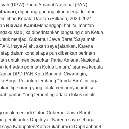
ayah (DPW) Partai Amanat Nasional (PAN)
tnasari,
digadang-gadang akan menjadi calon
emilihan Kepala Daerah (Pilkada) 2023-2024
kan
Ridwan Kamil.
Menanggapi hal itu, mantan
mengaku siap jika diperintahkan langsung oleh Ketua
ntuk menjadi Gubernur Jawa Barat.”Saya mah
 PAN, insya Allah, akan saya jalankan. Karena
 siap dalam kondisi apa pun diberikan perintah
intah untuk membesarkan Partai Amanat Nasional,
sun terhadap perintah Ketua Umum,” ujarnya kepafa
antor DPD PAN Kota Bogor di Ciwaringin,
a Bogor.Pelantun tembang “Tenda Biru” ini juga
kan tipe orang yang tidak mempunyai ambisi
uah partai. Yang terpenting adalah fokus untuk
gi untuk menjadi Calon Gubernur Jawa Barat,
 bergerak untuk Dapilnya. “Karena saya sebagai
l saya Kabupaten/Kota Sukabumi di Dapil Jabar 4.