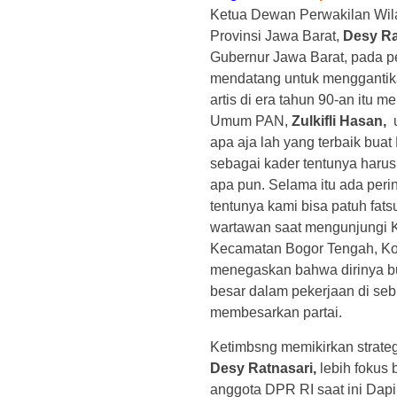
Ketua Dewan Perwakilan Wil
Provinsi Jawa Barat,
Desy Ra
Gubernur Jawa Barat, pada p
mendatang untuk mengganti
artis di era tahun 90-an itu 
Umum PAN,
Zulkifli Hasan,
u
apa aja lah yang terbaik buat
sebagai kader tentunya harus
apa pun. Selama itu ada per
tentunya kami bisa patuh fat
wartawan saat mengunjungi K
Kecamatan Bogor Tengah, Kot
menegaskan bahwa dirinya bu
besar dalam pekerjaan di seb
membesarkan partai.
Ketimbsng memikirkan strate
Desy Ratnasari,
lebih fokus
anggota DPR RI saat ini Dapi