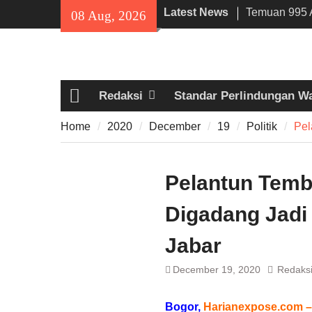
Skip
Latest News
Temuan 995 A
08 Aug, 2026
to
Narkoba di 
content
Lama, DPR Mi
Filosofi Me
Sholat Jum’a
Redaksi
Standar Perlindungan W
141 Tahun Sta
Home
Angkut Hasil
Home
2020
December
19
Politik
Pel
Kehidupan M
Pelantun Temb
Digadang Jadi
Jabar
December 19, 2020
Redaks
Bogor,
Harianexpose.com –