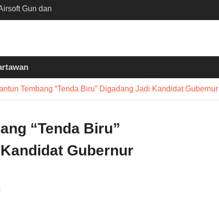
irsoft Gun dan
Sekolah Kebayoran
nta Diusut Tuntas
mukul Bedug Sebelum
t
artawan
siun Slawi : “Dari
 Bumi hingga Gerakkan
antun Tembang “Tenda Biru” Digadang Jadi Kandidat Gubernur
asyarakat”
ang “Tenda Biru”
 Kandidat Gubernur
i