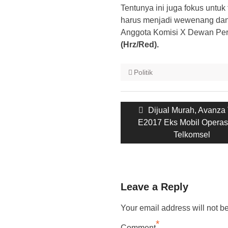
Tentunya ini juga fokus untuk 
harus menjadi wewenang dan
Anggota Komisi X Dewan Perw
(Hrz/Red).
Politik
Post
Previous
Dijual Murah, Avanza
navigation
post:
E2017 Eks Mobil Operas
Telkomsel
Leave a Reply
Your email address will not b
*
Comment