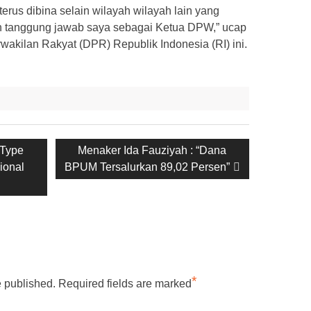
terus dibina selain wilayah wilayah lain yang
 tanggung jawab saya sebagai Ketua DPW,” ucap
akilan Rakyat (DPR) Republik Indonesia (RI) ini.
Next
 Type
Menaker Ida Fauziyah : “Dana
post:
ional
BPUM Tersalurkan 89,02 Persen”
*
e published.
Required fields are marked