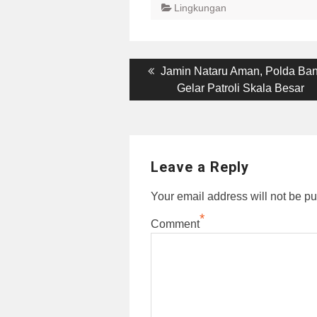
Lingkungan
Post
Previous
Jamin Nataru Aman, Polda Ba
post:
Gelar Patroli Skala Besar
navigation
Leave a Reply
Your email address will not be pu
*
Comment