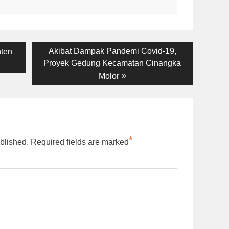
Next
Akibat Dampak Pandemi Covid-19,
nten
post:
Proyek Gedung Kecamatan Cinangka
Molor
*
blished.
Required fields are marked