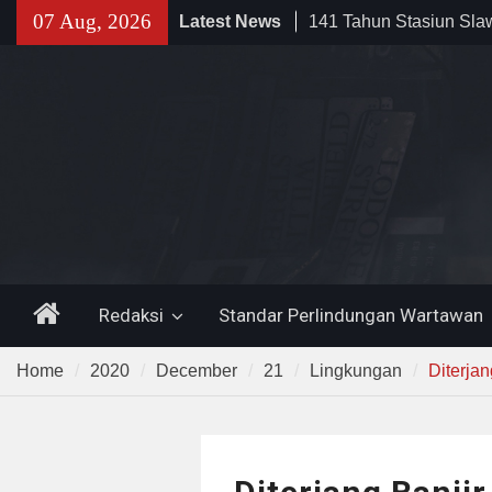
Kehidupan Masyarakat
Skip
07 Aug, 2026
Latest News
Sinergi dengan Bank B
to
Pemkot Cilegon Dorong
content
Keuangan Daerah
Filosofi Memukul Bed
Sholat Jum’at
Home
Redaksi
Standar Perlindungan Wartawan
Home
2020
December
21
Lingkungan
Diterja