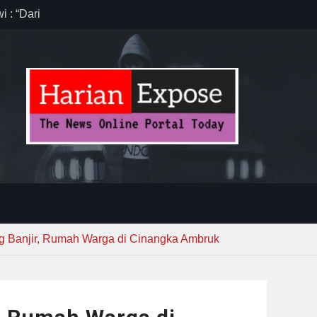
”
anten,
 Efisiensi
ug Sebelum
ng Banjir, Rumah Warga di Cinangka Ambruk