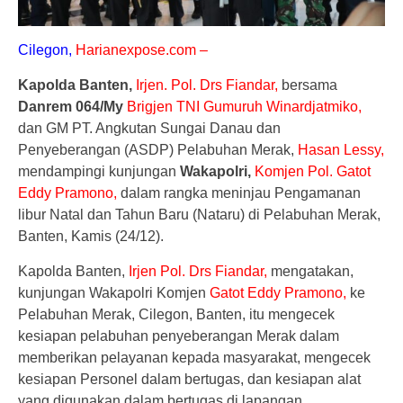
Cilegon,
Harianexpose.com –
Kapolda Banten,
Irjen. Pol. Drs Fiandar,
bersama
Danrem 064/My
Brigjen TNI Gumuruh Winardjatmiko,
dan GM PT. Angkutan Sungai Danau dan
Penyeberangan (ASDP) Pelabuhan Merak,
Hasan Lessy,
mendampingi kunjungan
Wakapolri,
Komjen Pol. Gatot
Eddy Pramono,
dalam rangka meninjau Pengamanan
libur Natal dan Tahun Baru (Nataru) di Pelabuhan Merak,
Banten, Kamis (24/12).
Kapolda Banten,
Irjen Pol. Drs Fiandar,
mengatakan,
kunjungan Wakapolri Komjen
Gatot Eddy Pramono,
ke
Pelabuhan Merak, Cilegon, Banten, itu mengecek
kesiapan pelabuhan penyeberangan Merak dalam
memberikan pelayanan kepada masyarakat, mengecek
kesiapan Personel dalam bertugas, dan kesiapan alat
yang digunakan dalam bertugas di lapangan.