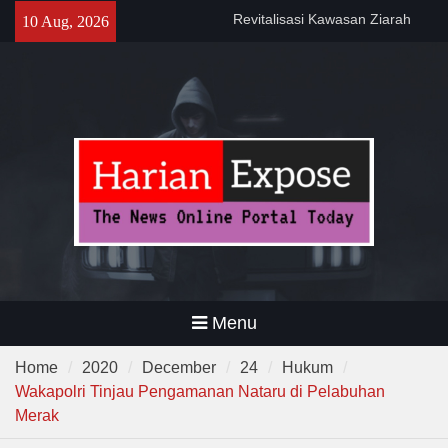
Menjaga Nilai Sejarah
Skip
10 Aug, 2026
Program CKG Jemput Bola di
to
Labuan, Ribuan Warga
content
Antusias Periksa Kesehatan
Program DPWKEL Kelurahan
Bagendung 2026 Capai 76
Persen
Menu
Home
2020
December
24
Hukum
Wakapolri Tinjau Pengamanan Nataru di Pelabuhan
Merak