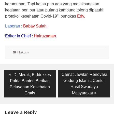
kerumunan. Tapi kalau pun ada yang melaksanakan
kegiatan berlibur atau pulang kampung tolong dipatuhi
protokol kesehatan Covid-19″, pungkas
Edy.
Laporan
:
Babay Suiah.
Editor In Chief
:
Hairuzaman.
Hukum
Post
Previous
Next
Camat Jawilan Renovasi
Di Merak, Biddokkes
post:
post:
navigation
Gedung Islamic Center
Polda Banten Berikan
Hasil Swadaya
Pelayanan Kesehatan
Gratis
Masyarakat
Leave a Reply