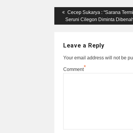
Post
Previous
Cecep Sukarya : “Sarana Term
post:
Seruni Cilegon Diminta Dibenah
navigation
Leave a Reply
Your email address will not be pu
*
Comment