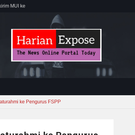
kirim MUI ke
Lewat
sib vs Persija
resiasi
dan Jack
ng Gerakan
rian PU
laturahmi ke Pengurus FSPP