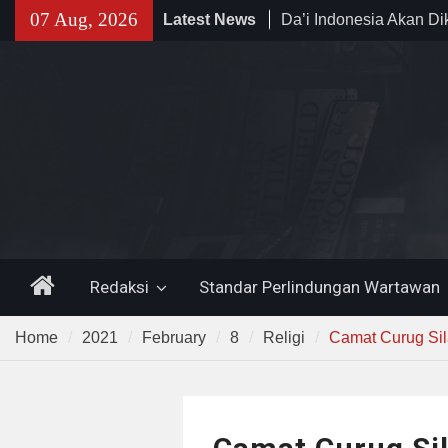
Skip
07 Aug, 2026
Latest News
Da’i Indonesia Akan Di
to
Al-Azhar dan Madinah 
content
Program PWD 2026
300 Suporter Nobar Per
di Pamarayan, Polisi Ap
Kedewasaan Bobotoh 
Mania —
Pemprov Banten Duku
Irigasi Bersih Kemente
Home
Redaksi
Standar Perlindungan Wartawan
Home
2021
February
8
Religi
Camat Curug Si