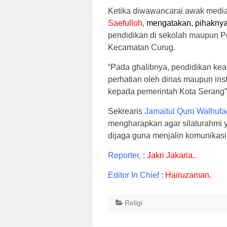
Ketika diwawancarai awak medi
Saefulloh,
mengatakan,
pihakny
pendidikan di sekolah maupun P
Kecamatan Curug.
“Pada ghalibnya, pendidikan kea
perhatian oleh dinas maupun ins
kepada pemerintah Kota Serang”
Sekrearis
Jamaitul Quro Walhufa
mengharapkan agar silaturahmi y
dijaga guna menjalin komunikasi
Reporter,
:
Jakri Jakaria..
Editor In Chief
:
Hairuzaman.
Religi