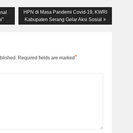
Next
HPN di Masa Pandemi Covid-19, KWRI
inal
post:
i”
Kabupaten Serang Gelar Aksi Sosial
*
blished.
Required fields are marked