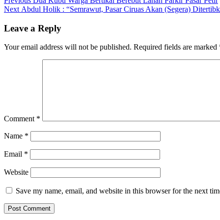
Post
Previous
Dua Kubu Warga Bertikai Berebut Lahan Parkir Pasar Petir
Next
post:
Next
Abdul Holik : “Semrawut, Pasar Ciruas Akan (Segera) Ditertib
navigation
post:
Leave a Reply
Your email address will not be published.
Required fields are marked
Comment
*
Name
*
Email
*
Website
Save my name, email, and website in this browser for the next ti