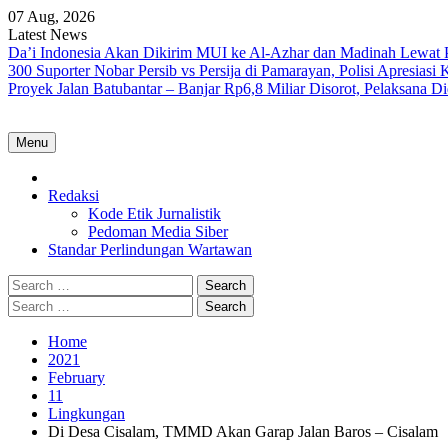
Skip
07 Aug, 2026
to
Latest News
content
Da’i Indonesia Akan Dikirim MUI ke Al-Azhar dan Madinah Lewa
300 Suporter Nobar Persib vs Persija di Pamarayan, Polisi Apresia
Proyek Jalan Batubantar – Banjar Rp6,8 Miliar Disorot, Pelaksana 
Menu
Home
Redaksi
Kode Etik Jurnalistik
Pedoman Media Siber
Standar Perlindungan Wartawan
Search
for:
Search
for:
Home
2021
February
11
Lingkungan
Di Desa Cisalam, TMMD Akan Garap Jalan Baros – Cisalam