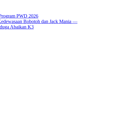
t Program PWD 2026
si Kedewasaan Bobotoh dan Jack Mania —
Diduga Abaikan K3