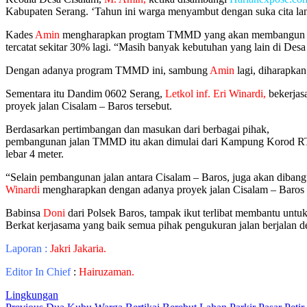
Kabupaten Serang. ‘Tahun ini warga menyambut dengan suka cita l
Kades
Amin
mengharapkan progtam TMMD yang akan membangun jalan di
tercatat sekitar 30% lagi. “Masih banyak kebutuhan yang lain di De
Dengan adanya program TMMD ini, sambung
Amin
lagi, diharapkan
Sementara itu Dandim 0602 Serang,
Letkol
inf.
Eri
Winardi,
bekerja
proyek jalan Cisalam – Baros tersebut.
Berdasarkan pertimbangan dan masukan dari berbagai pihak,
pembangunan jalan TMMD itu akan dimulai dari Kampung Korod RT
lebar 4 meter.
“Selain pembangunan jalan antara Cisalam – Baros, juga akan dib
Winardi
mengharapkan dengan adanya proyek jalan Cisalam – Baros it
Babinsa
Doni
dari Polsek Baros, tampak ikut terlibat membantu untu
Berkat kerjasama yang baik semua pihak pengukuran jalan berjalan d
Laporan :
Jakri Jakaria.
Editor In Chief
:
Hairuzaman.
Lingkungan
Previous