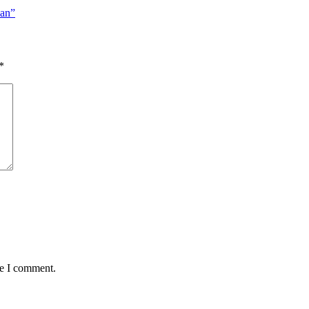
kan”
*
me I comment.