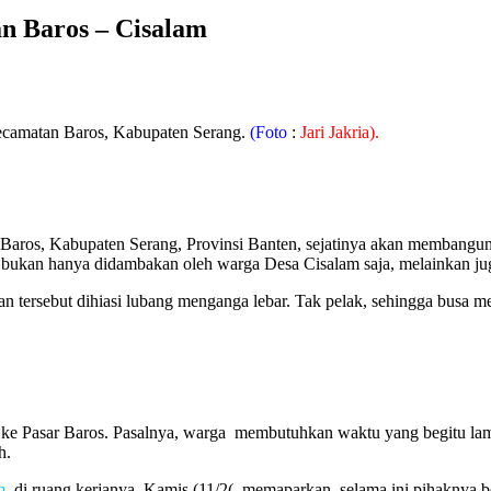
n Baros – Cisalam
ecamatan Baros, Kabupaten Serang.
(Foto
:
Jari Jakria).
os, Kabupaten Serang, Provinsi Banten, sejatinya akan membangun 
bukan hanya didambakan oleh warga Desa Cisalam saja, melainkan juga 
lan tersebut dihiasi lubang menganga lebar. Tak pelak, sehingga busa
ke Pasar Baros. Pasalnya, warga membutuhkan waktu yang begitu lam
h.
m,
di ruang kerjanya, Kamis (11/2(, memaparkan, selama ini pihaknya b