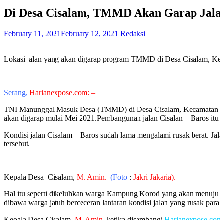
Di Desa Cisalam, TMMD Akan Garap Jala
February 11, 2021
February 12, 2021
Redaksi
Lokasi jalan yang akan digarap program TMMD di Desa Cisalam, K
Serang,
Harianexpose.com: –
TNI Manunggal Masuk Desa (TMMD) di Desa Cisalam, Kecamatan Bar
akan digarap mulai Mei 2021.Pembangunan jalan Cisalan – Baros itu 
Kondisi jalan Cisalam – Baros sudah lama mengalami rusak berat. Ja
tersebut.
Kepala Desa Cisalam,
M. Amin.
(Foto
:
Jakri Jakaria).
Hal itu seperti dikeluhkan warga Kampung Korod yang akan menuju 
dibawa warga jatuh berceceran lantaran kondisi jalan yang rusak para
Keoala Desa Cisalam,
M. Amin,
ketika
disambangi
Harianexpose.co