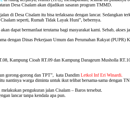
antaran Desa Cisalam akan dijadikan sasaran program TMMD.
 Desa Cisalam itu bisa terlaksana dengan lancar. Sedangkan terkait b
sa Cisalam seperti, Rumah Tidak Layak Huni”, bebernya.
 akan dapat bermanfaat terutama bagi masyarakat kami. Sebab, akses ja
sama dengan
Dinas Pekerjaan Umum dan
Perumahan Rakyat (PUPR) K
.08, Kampung Cioah RT.09 dan Kampung Darageum Musholla RT.10 RW
angun gorong-gorong dan TPT”, kata Dandim
Letkol Inf Eri Winardi.
u nantinya warga diminta untuk ikut telibat bersama-sama dengan TN
k melakukan pengukuran jalan Cisalam – Baros tersebut.
engan lancar tanpa kendala apa pun.