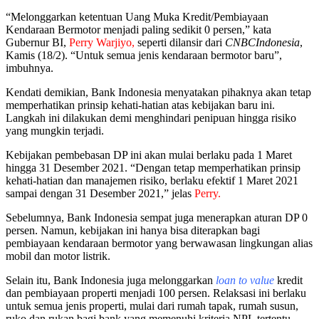
“Melonggarkan ketentuan Uang Muka Kredit/Pembiayaan
Kendaraan Bermotor menjadi paling sedikit 0 persen,” kata
Gubernur BI,
Perry Warjiyo,
seperti dilansir dari
CNBCIndonesia
,
Kamis (18/2). “Untuk semua jenis kendaraan bermotor baru”,
imbuhnya.
Kendati demikian, Bank Indonesia menyatakan pihaknya akan tetap
memperhatikan prinsip kehati-hatian atas kebijakan baru ini.
Langkah ini dilakukan demi menghindari penipuan hingga risiko
yang mungkin terjadi.
Kebijakan pembebasan DP ini akan mulai berlaku pada 1 Maret
hingga 31 Desember 2021. “Dengan tetap memperhatikan prinsip
kehati-hatian dan manajemen risiko, berlaku efektif 1 Maret 2021
sampai dengan 31 Desember 2021,” jelas
Perry.
Sebelumnya, Bank Indonesia sempat juga menerapkan aturan DP 0
persen. Namun, kebijakan ini hanya bisa diterapkan bagi
pembiayaan kendaraan bermotor yang berwawasan lingkungan alias
mobil dan motor listrik.
Selain itu, Bank Indonesia juga melonggarkan
loan to value
kredit
dan pembiayaan properti menjadi 100 persen. Relaksasi ini berlaku
untuk semua jenis properti, mulai dari rumah tapak, rumah susun,
ruko dan rukan bagi bank yang memenuhi kriteria NPL tertentu.