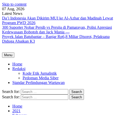
Skip to content
07 Aug, 2026
Latest News
Da’i Indonesia Akan Dikirim MUI ke Al-Azhar dan Madinah Lewat
Program PWD 2026
300 Suporter Nobar Persib vs Persija di Pamarayan, Polisi Apresiasi
Kedewasaan Bobotoh dan Jack Mania —
Proyek Jalan Batubantar – Banjar Rp6,8 Miliar Disorot, Pelaksana
Diduga Abaikan K3
Menu
Home
Redaksi
Kode Etik Jurnalistik
Pedoman Media Siber
Standar Perlindungan Wartawan
Search for:
Search for:
Home
2021