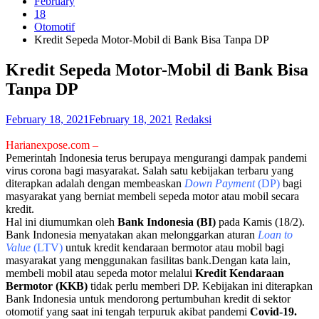
February
18
Otomotif
Kredit Sepeda Motor-Mobil di Bank Bisa Tanpa DP
Kredit Sepeda Motor-Mobil di Bank Bisa
Tanpa DP
February 18, 2021
February 18, 2021
Redaksi
Harianexpose.com –
Pemerintah Indonesia terus berupaya mengurangi dampak pandemi
virus corona bagi masyarakat. Salah satu kebijakan terbaru yang
diterapkan adalah dengan membeaskan
Down Payment
(DP)
bagi
masyarakat yang berniat membeli sepeda motor atau mobil secara
kredit.
Hal ini diumumkan oleh
Bank Indonesia (BI)
pada Kamis (18/2).
Bank Indonesia menyatakan akan melonggarkan aturan
Loan
to
Value
(LTV)
untuk kredit kendaraan bermotor atau mobil bagi
masyarakat yang menggunakan fasilitas bank.Dengan kata lain,
membeli mobil atau sepeda motor melalui
Kredit Kendaraan
Bermotor (KKB)
tidak perlu memberi DP. Kebijakan ini diterapkan
Bank Indonesia untuk mendorong pertumbuhan kredit di sektor
otomotif yang saat ini tengah terpuruk akibat pandemi
Covid-19.