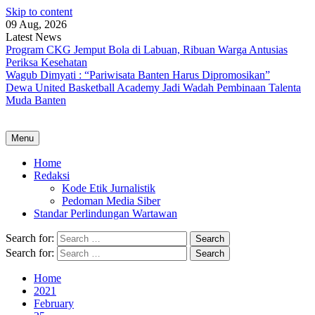
Skip to content
09 Aug, 2026
Latest News
Program CKG Jemput Bola di Labuan, Ribuan Warga Antusias
Periksa Kesehatan
Wagub Dimyati : “Pariwisata Banten Harus Dipromosikan”
Dewa United Basketball Academy Jadi Wadah Pembinaan Talenta
Muda Banten
Menu
Home
Redaksi
Kode Etik Jurnalistik
Pedoman Media Siber
Standar Perlindungan Wartawan
Search for:
Search for:
Home
2021
February