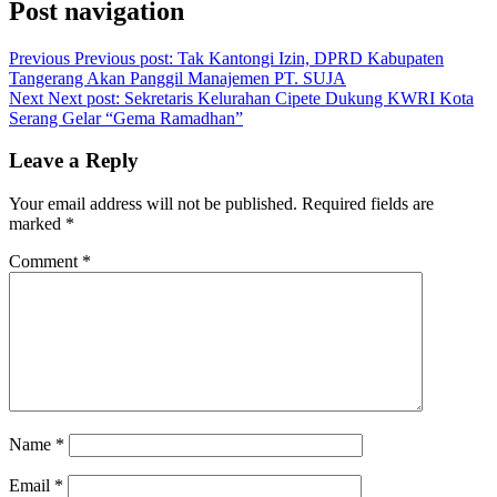
Post navigation
Previous
Previous post:
Tak Kantongi Izin, DPRD Kabupaten
Tangerang Akan Panggil Manajemen PT. SUJA
Next
Next post:
Sekretaris Kelurahan Cipete Dukung KWRI Kota
Serang Gelar “Gema Ramadhan”
Leave a Reply
Your email address will not be published.
Required fields are
marked
*
Comment
*
Name
*
Email
*