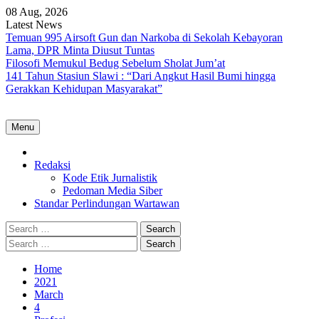
Skip
08 Aug, 2026
to
Latest News
content
Temuan 995 Airsoft Gun dan Narkoba di Sekolah Kebayoran
Lama, DPR Minta Diusut Tuntas
Filosofi Memukul Bedug Sebelum Sholat Jum’at
141 Tahun Stasiun Slawi : “Dari Angkut Hasil Bumi hingga
Gerakkan Kehidupan Masyarakat”
Menu
Home
Redaksi
Kode Etik Jurnalistik
Pedoman Media Siber
Standar Perlindungan Wartawan
Search
for:
Search
for:
Home
2021
March
4