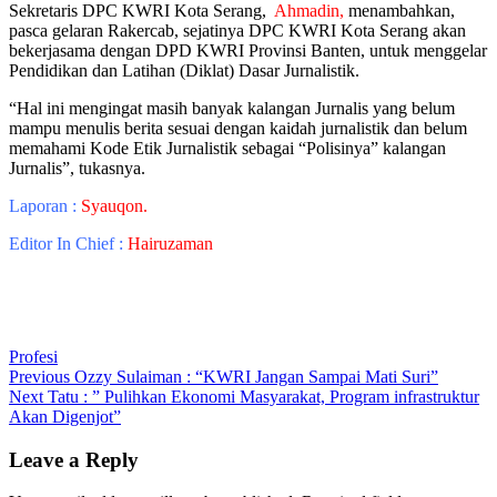
Sekretaris DPC KWRI Kota Serang,
Ahmadin,
menambahkan,
pasca gelaran Rakercab, sejatinya DPC KWRI Kota Serang akan
bekerjasama dengan DPD KWRI Provinsi Banten, untuk menggelar
Pendidikan dan Latihan (Diklat) Dasar Jurnalistik.
“Hal ini mengingat masih banyak kalangan Jurnalis yang belum
mampu menulis berita sesuai dengan kaidah jurnalistik dan belum
memahami Kode Etik Jurnalistik sebagai “Polisinya” kalangan
Jurnalis”, tukasnya.
Laporan :
Syauqon.
Editor In Chief :
Hairuzaman
Profesi
Post
Previous
Previous
Ozzy Sulaiman : “KWRI Jangan Sampai Mati Suri”
Next
post:
Next
Tatu : ” Pulihkan Ekonomi Masyarakat, Program infrastruktur
navigation
post:
Akan Digenjot”
Leave a Reply