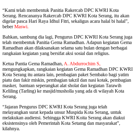
“Kami telah membentuk Panitia Rakercab DPC KWRI Kota
Serang. Rencananya Rakercab DPC KWRI Kota Serang, itu akan
digelar pasca Hari Raya Idhul Fitri, sekaligus acara halal bi halal”,
beber
Maswi.
Bahkan, sambung dia lagi, Pengurus DPC KWRI Kota Serang juga
telah membentuk Panitia Gema Ramadhan. Adapun kegiatan Gema
Ramadhan akan dilaksanakan selama satu bulan dengan berbagai
rangkaian kegiatan yang bersifat aksi sosial dan religius.
Ketua Pantia Gema Ramadhan,
A. Abdurrochim S,
mengungkapkan, rangkaian kegiatan Gema Ramadhan DPC KWRI
Kota Serang itu antara lain, pembagian paket Sembako bagi yatim
piatu dan fakir miskin, pembagian takzil dan nasi kotak, pembagian
masker, bantuan seperangkat alat sholat dan kegiatan Tarawih
Keliling (Tarling) ke masjid/musholla yang ada di wilayah Kota
Serang.
“Jajaran Pengurus DPC KWRI Kota Serang juga telah
melayangkan surat kepada unsur Muspida Kota Serang, untuk
melakukan audiensi. Sehingga KWRI Koita Serang akan diakui
eksistensinya oleh Pemerintah Kota Setamg dan masyarakat”,
kilahnya.