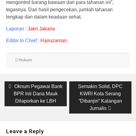
mengontrol barang bawaan dari para tahanan ini”,
tegasnya. Dari hasil pengecekan, jumlah tahanan
lengkap dan dalam keadaan sehat.
Laporan :
Jakri Jakaria
Editor In Chief :
Hairuzaman.
Hukum
Post
Previous
Next
Oknum Pegawai Bank
Semakin Solid, DPC
post:
post:
navigation
BPR Inti Dana Mauk
KWRI Kota Serang
Dilaporkan ke LBH
“Dibanjiri” Kalangan
Jurnalis
Leave a Reply