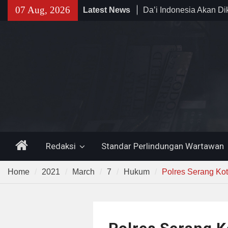
Skip
07 Aug, 2026
Latest News
Al-Azhar dan Madinah 
to
Program PWD 2026
content
300 Suporter Nobar Per
di Pamarayan, Polisi Ap
Kedewasaan Bobotoh 
Mania —
Pemprov Banten Duku
Irigasi Bersih Kemente
Home
Redaksi
Standar Perlindungan Wartawan
Home
2021
March
7
Hukum
Polres Serang Kot