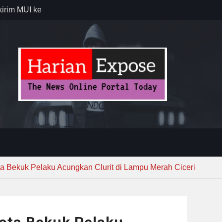
Lewat
sib vs Persija
resiasi
dan Jack
ng Gerakan
rian PU
a Bekuk Pelaku Acungkan Clurit di Lampu Merah Ciceri