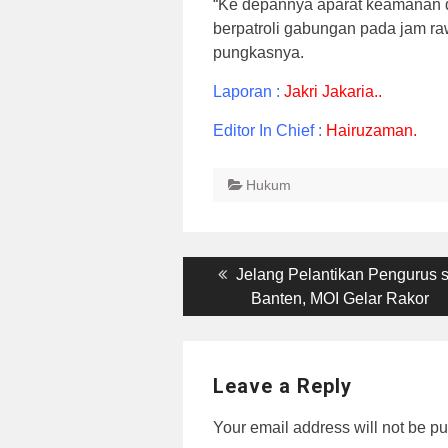
“Ke depannya aparat keamanan da
berpatroli gabungan pada jam ra
pungkasnya.
Laporan :
Jakri Jakaria..
Editor In Chief :
Hairuzaman.
Hukum
Post
Previous
Jelang Pelantikan Pengurus s
post:
Banten, MOI Gelar Rakor
navigation
Leave a Reply
Your email address will not be pu