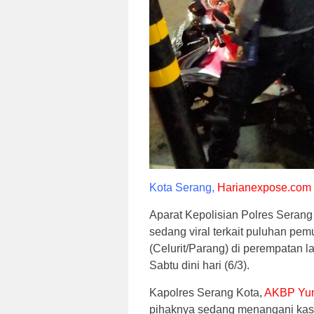
Kota Serang,
Harianexpose.com
Aparat Kepolisian Polres Serang 
sedang viral terkait puluhan p
(Celurit/Parang) di perempatan 
Sabtu dini hari (6/3).
Kapolres Serang Kota,
AKBP Yun
pihaknya sedang menangani kasu