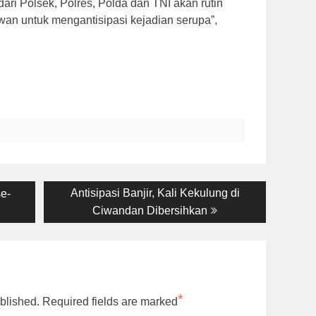
ri Polsek, Polres, Polda dan TNI akan rutin
wan untuk mengantisipasi kejadian serupa”,
Next
Antisipasi Banjir, Kali Kekulung di
e-
post:
Ciwandan Dibersihkan
*
blished.
Required fields are marked