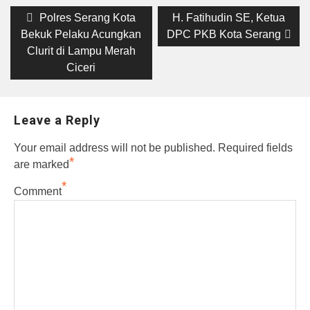
Post
Previous
Next
Polres Serang Kota
H. Fatihudin SE, Ketua
post:
post:
navigation
Bekuk Pelaku Acungkan
DPC PKB Kota Serang
Clurit di Lampu Merah
Ciceri
Leave a Reply
Your email address will not be published.
Required fields
*
are marked
*
Comment