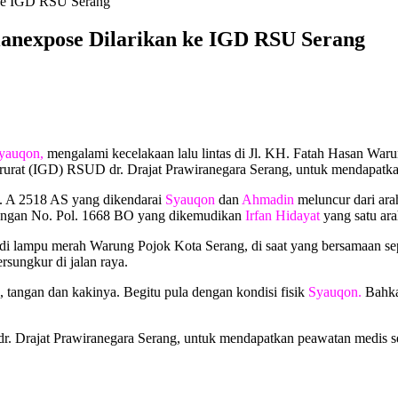
 ke IGD RSU Serang
ianexpose Dilarikan ke IGD RSU Serang
yauqon,
mengalami kecelakaan lalu lintas di Jl. KH. Fatah Hasan Waru
 Darurat (IGD) RSUD dr. Drajat Prawiranegara Serang, untuk mendapatk
l. A 2518 AS yang dikendarai
Syauqon
dan
Ahmadin
meluncur dari ara
 dengan No. Pol. 1668 BO yang dikemudikan
Irfan Hidayat
yang satu ar
 di lampu merah Warung Pojok Kota Serang, di saat yang bersamaan s
ersungkur di jalan raya.
 tangan dan kakinya. Begitu pula dengan kondisi fisik
Syauqon.
Bahka
. Drajat Prawiranegara Serang, untuk mendapatkan peawatan medis sec