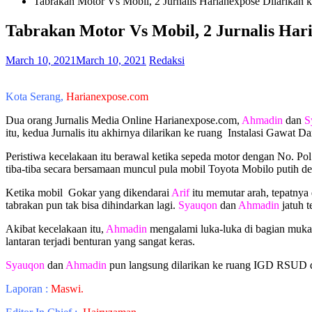
Tabrakan Motor Vs Mobil, 2 Jurnalis Harianexpose Dilarikan
Tabrakan Motor Vs Mobil, 2 Jurnalis Har
March 10, 2021
March 10, 2021
Redaksi
Kota Serang,
Harianexpose.com
Dua orang Jurnalis Media Online Harianexpose.com,
Ahmadin
dan
S
itu, kedua Jurnalis itu akhirnya dilarikan ke ruang Instalasi Gawat
Peristiwa kecelakaan itu berawal ketika sepeda motor dengan No. Po
tiba-tiba secara bersamaan muncul pula mobil Toyota Mobilo putih
Ketika mobil Gokar yang dikendarai
Arif
itu memutar arah, tepatnya
tabrakan pun tak bisa dihindarkan lagi.
Syauqon
dan
Ahmadin
jatuh t
Akibat kecelakaan itu,
Ahmadin
mengalami luka-luka di bagian muka,
lantaran terjadi benturan yang sangat keras.
Syauqon
dan
Ahmadin
pun langsung dilarikan ke ruang IGD RSUD dr
Laporan :
Maswi.