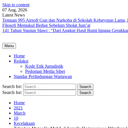
Skip to content
07 Aug, 2026
Latest News
Temuan 995 Airsoft Gun dan Narkoba di Sekolah Kebayoran Lama, 
Filosofi Memukul Bedug Sebelum Sholat Jum’at
141 Tahun Stasiun Slawi : “Dari Angkut Hasil Bumi hingga Gerakk
Menu
Home
Redaksi
Kode Etik Jurnalistik
Pedoman Media Siber
Standar Perlindungan Wartawan
Search for:
Search for:
Home
2021
March
10
Kecelakaan