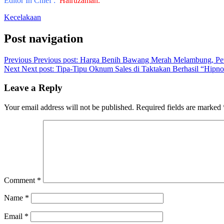
Editor In Chief :
Hairuzaman.
Kecelakaan
Post navigation
Previous
Previous post:
Harga Benih Bawang Merah Melambung, Petan
Next
Next post:
Tipa-Tipu Oknum Sales di Taktakan Berhasil “Hipno
Leave a Reply
Your email address will not be published.
Required fields are marked
Comment
*
Name
*
Email
*