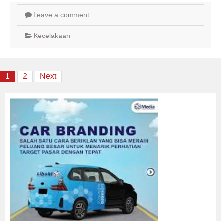
Leave a comment
Kecelakaan
Posts
1
2
Next
navigation