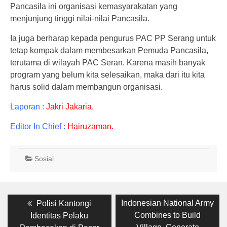
Pancasila ini organisasi kemasyarakatan yang
menjunjung tinggi nilai-nilai Pancasila.
Ia juga berharap kepada pengurus PAC PP Serang untuk
tetap kompak dalam membesarkan Pemuda Pancasila,
terutama di wilayah PAC Seran. Karena masih banyak
program yang belum kita selesaikan, maka dari itu kita
harus solid dalam membangun organisasi.
Laporan :
Jakri Jakaria.
Editor In Chief :
Hairuzaman.
Sosial
Post
Previous
Next
Indonesian National Army
Polisi Kantongi
post:
post:
navigation
Combines to Build
Identitas Pelaku