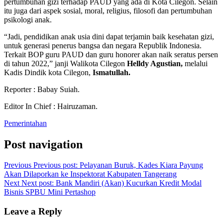
pertumbuhan gizi terhadap PAUD yang ada di Kota Cilegon. Selain
itu juga dari aspek sosial, moral, religius, filosofi dan pertumbuhan
psikologi anak.
“Jadi, pendidikan anak usia dini dapat terjamin baik kesehatan gizi,
untuk generasi penerus bangsa dan negara Republik Indonesia.
Terkait BOP guru PAUD dan guru honorer akan naik seratus persen
di tahun 2022,” janji Walikota Cilegon
Helldy Agustian,
melalui
Kadis Dindik kota Cilegon,
Ismatullah.
Reporter : Babay Suiah.
Editor In Chief : Hairuzaman.
Pemerintahan
Post navigation
Previous
Previous post:
Pelayanan Buruk, Kades Kiara Payung
Akan Dilaporkan ke Inspektorat Kabupaten Tangerang
Next
Next post:
Bank Mandiri (Akan) Kucurkan Kredit Modal
Bisnis SPBU Mini Pertashop
Leave a Reply