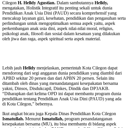
Cilegon
H. Helldy Agustian.
Dalam sambutannya
Helldy,
mengatakan, Holistik Integratif itu penting sekali untuk dunia
Pendidikan Anak Usia Dini (PAUD) secara komprehensif yang
mencakup layanan gizi, kesehatan, pendidikan dan pengasuhan serta
perlindungan untuk mengoptimalkan semua aspek yaitu, aspek
perkembangan anak usia dini, aspek nilai-nilai moral, religius,
psikologi anak, filosofi dan sosial dalam kesatuan yang dilakukan
oleh jiwa dan raga, aspek spiritual serta aspek material.
Lebih jauh
Helldy
menjelaskan, pemerintah Kota Cilegon dapat
mendorong dari segi anggaran dunia pendidikan yang diambil dari
APBD sekitar 20 persen dan dari APBN 20 persen. Selain iitu
ditambah oleh dinas yang menandatangani kesepakatan bersama
yakni, Dinsos, Disdukcapil, Dinkes, Dindik dan DP3AKB.
“Diharapkan dari kelima OPD ini dapat membantu program dunia
pendidikan tentang Pendidikan Anak Usia Dini (PAUD) yang ada
di Kota Cilegon,” bebernya.
Ikut angkat bicara juga Kepala Dinas Pendidikan Kota Cilegon
Ismatullah.
Menurut
Ismatullah,
program penandatanganan
kesepakatan bersama (MU), itu bisa membantu di bidang aspek