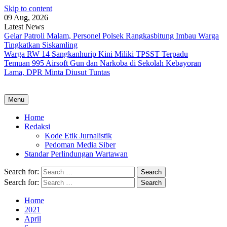
Skip to content
09 Aug, 2026
Latest News
Gelar Patroli Malam, Personel Polsek Rangkasbitung Imbau Warga
Tingkatkan Siskamling
Warga RW 14 Sangkanhurip Kini Miliki TPSST Terpadu
Temuan 995 Airsoft Gun dan Narkoba di Sekolah Kebayoran
Lama, DPR Minta Diusut Tuntas
Menu
Home
Redaksi
Kode Etik Jurnalistik
Pedoman Media Siber
Standar Perlindungan Wartawan
Search for:
Search for:
Home
2021
April