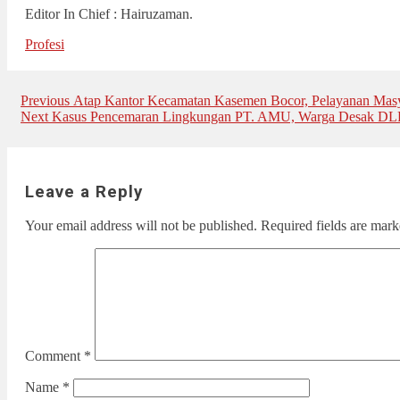
Editor In Chief : Hairuzaman.
Profesi
Post
Previous
Previous
Atap Kantor Kecamatan Kasemen Bocor, Pelayanan Mas
Next
post:
Next
Kasus Pencemaran Lingkungan PT. AMU, Warga Desak DLH
navigation
post:
Leave a Reply
Your email address will not be published.
Required fields are mar
Comment
*
Name
*