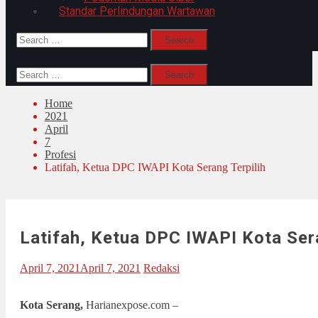
Standar Perlindungan Wartawan
Search
for:
Search
for:
Home
2021
April
7
Profesi
Latifah, Ketua DPC IWAPI Kota Serang Terpilih
Latifah, Ketua DPC IWAPI Kota Sera
April 7, 2021
April 7, 2021
Redaksi
Kota Serang,
Harianexpose.com –