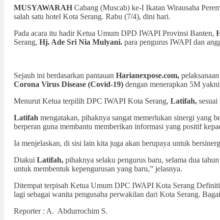
MUSYAWARAH
Cabang (Muscab) ke-I Ikatan Wirausaha Perem
salah satu hotel Kota Serang. Rabu (7/4), dini hari.
Pada acara itu hadir Ketua Umum DPD IWAPI Provinsi Banten,
H
Serang,
Hj. Ade Sri Nia Mulyani.
para pengurus IWAPI dan anggo
Sejauh ini berdasarkan pantauan
Harianexpose.com,
pelaksanaan 
Corona Virus Disease (Covid-19)
dengan menerapkan 5M yakni, 
Menurut Ketua terpilih DPC IWAPI Kota Serang,
Latifah,
sesuai
Latifah
mengatakan, pihaknya sangat memerlukan sinergi yang be
berperan guna membantu memberikan informasi yang positif kepa
Ia menjelaskan, di sisi lain kita juga akan berupaya untuk bersine
Diakui
Latifah,
pihaknya selaku pengurus baru, selama dua tahun 
untuk membentuk kepengurusan yang baru,” jelasnya.
Ditempat terpisah Ketua Umum DPC IWAPI Kota Serang Definit
lagi sebagai wanita pengusaha perwakilan dari Kota Serang. B
Reporter : A. Abdurrochim S.