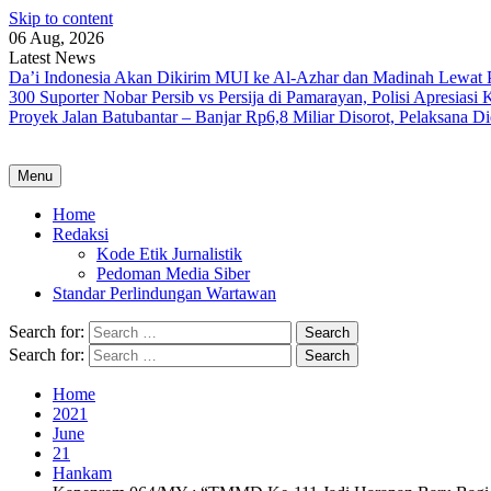
Skip to content
06 Aug, 2026
Latest News
Da’i Indonesia Akan Dikirim MUI ke Al-Azhar dan Madinah Lewa
300 Suporter Nobar Persib vs Persija di Pamarayan, Polisi Apresia
Proyek Jalan Batubantar – Banjar Rp6,8 Miliar Disorot, Pelaksana 
Menu
Home
Redaksi
Kode Etik Jurnalistik
Pedoman Media Siber
Standar Perlindungan Wartawan
Search for:
Search for:
Home
2021
June
21
Hankam