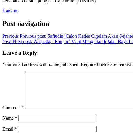
pertahanan darat ” pungkas Kapenrem. (Hrz/Red).
Hankam
Post navigation
Previous
Previous post:
Safiudin, Calon Kades Cigelam Akan Sejaht
Next
Next post:
Waspada, “Ranjau” Maut Mengintai di Jalan Raya P
Leave a Reply
Your email address will not be published.
Required fields are marked
Comment
*
Name
*
Email
*