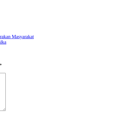
erakan Masyarakat
alka
*