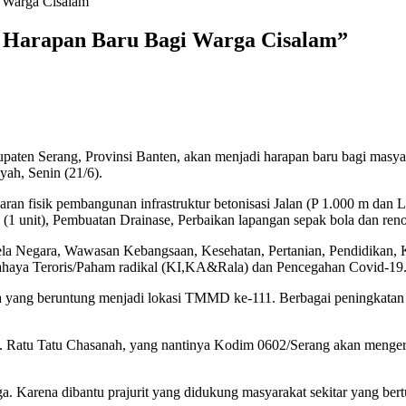
 Warga Cisalam”
Harapan Baru Bagi Warga Cisalam”
en Serang, Provinsi Banten, akan menjadi harapan baru bagi masyarak
h, Senin (21/6).
ran fisik pembangunan infrastruktur betonisasi Jalan (P 1.000 m dan
1 unit), Pembuatan Drainase, Perbaikan lapangan sepak bola dan ren
 Bela Negara, Wawasan Kebangsaan, Kesehatan, Pertanian, Pendidikan,
haya Teroris/Paham radikal (KI,KA&Rala) dan Pencegahan Covid-19
ang beruntung menjadi lokasi TMMD ke-111. Berbagai peningkatan Inf
Hj. Ratu Tatu Chasanah, yang nantinya Kodim 0602/Serang akan menger
tenaga. Karena dibantu prajurit yang didukung masyarakat sekitar yang 