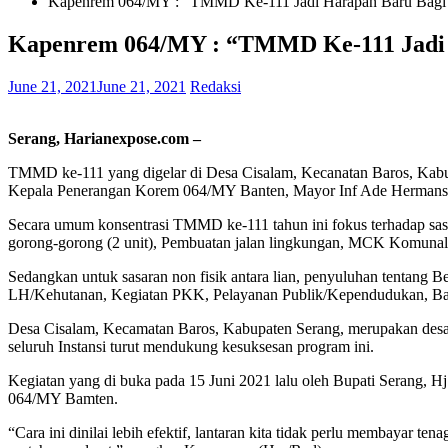
Kapenrem 064/MY : “TMMD Ke-111 Jadi Harapan Baru Bagi
Kapenrem 064/MY : “TMMD Ke-111 Jadi 
June 21, 2021
June 21, 2021
Redaksi
Serang, Harianexpose.com –
TMMD ke-111 yang digelar di Desa Cisalam, Kecanatan Baros, Kabupat
Kepala Penerangan Korem 064/MY Banten, Mayor Inf Ade Hermansya
Secara umum konsentrasi TMMD ke-111 tahun ini fokus terhadap sasa
gorong-gorong (2 unit), Pembuatan jalan lingkungan, MCK Komunal (
Sedangkan untuk sasaran non fisik antara lian, penyuluhan tentang
LH/Kehutanan, Kegiatan PKK, Pelayanan Publik/Kependudukan, Ba
Desa Cisalam, Kecamatan Baros, Kabupaten Serang, merupakan desa y
seluruh Instansi turut mendukung kesuksesan program ini.
Kegiatan yang di buka pada 15 Juni 2021 lalu oleh Bupati Serang, 
064/MY Bamten.
“Cara ini dinilai lebih efektif, lantaran kita tidak perlu membayar 