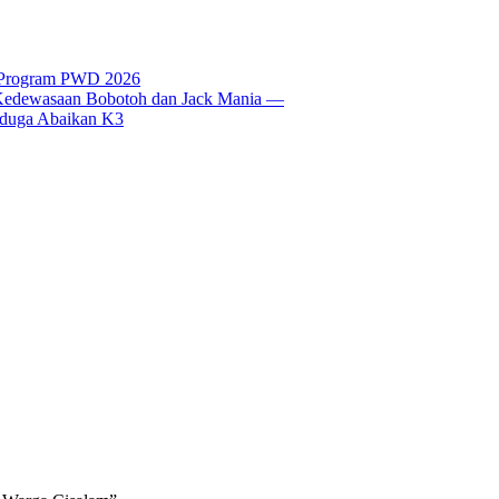
t Program PWD 2026
si Kedewasaan Bobotoh dan Jack Mania —
Diduga Abaikan K3