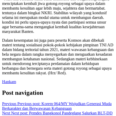
menciptakan kembali jiwa gotong-royong sebagai upaya dalam
membantu kesulitan agar lebih maju, sejahtera dan bermartabat.
tentunya dalam bingkai NKRI. Stabilitas wilayah yang kondusif
selama ini merupakan modal utama untuk membangun daerah.
kondisi ini perlu upaya-upaya nyata dan partisipasi semua unsur
agar bersama-sama mengangkat kembali kualitas kesejahteraan
masyarakat Banten.
Dalam kesempatan ini juga para peserta Komsos akan dibekali
materi tentang sosialisasi pokok-pokok kebijakan pimpinan TNI AD
dalam bidang teritorial tahun 2021, materi wawasan kebangsaan dan
bela negara dalam rangka menyegarkan dan menguatkan kesadaran
membangun ketahanan nasional. Sedangkan materi kebhinekaan
untuk mendorong terciptanya perdamaian dalam kehidupan
berbangsa dan bernegara serta materi gotong royong sebagai upaya
membantu kesulitan rakyat. (Hrz/ Red).
Hankam
Post navigation
Previous
Previous post:
Korem 064/MY Wujudkan Generasi Muda
Berkarakter dan Berwawasan Kebangsaan
Next
Next post:
Pemdes Bangkonol Pandeglang Salurkan BLT-DD