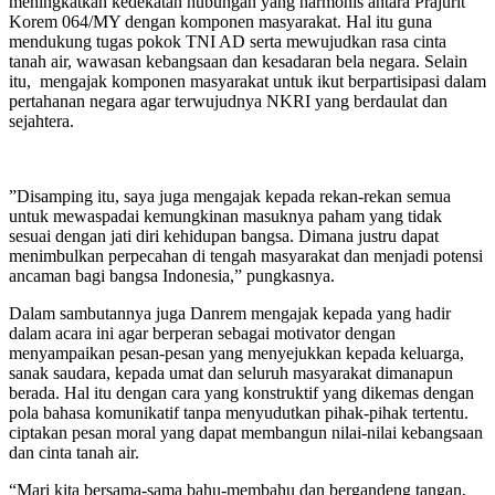
meningkatkan kedekatan hubungan yang harmonis antara Prajurit
Korem 064/MY dengan komponen masyarakat. Hal itu guna
mendukung tugas pokok TNI AD serta mewujudkan rasa cinta
tanah air, wawasan kebangsaan dan kesadaran bela negara. Selain
itu, mengajak komponen masyarakat untuk ikut berpartisipasi dalam
pertahanan negara agar terwujudnya NKRI yang berdaulat dan
sejahtera.
”Disamping itu, saya juga mengajak kepada rekan-rekan semua
untuk mewaspadai kemungkinan masuknya paham yang tidak
sesuai dengan jati diri kehidupan bangsa. Dimana justru dapat
menimbulkan perpecahan di tengah masyarakat dan menjadi potensi
ancaman bagi bangsa Indonesia,” pungkasnya.
Dalam sambutannya juga Danrem mengajak kepada yang hadir
dalam acara ini agar berperan sebagai motivator dengan
menyampaikan pesan-pesan yang menyejukkan kepada keluarga,
sanak saudara, kepada umat dan seluruh masyarakat dimanapun
berada. Hal itu dengan cara yang konstruktif yang dikemas dengan
pola bahasa komunikatif tanpa menyudutkan pihak-pihak tertentu.
ciptakan pesan moral yang dapat membangun nilai-nilai kebangsaan
dan cinta tanah air.
“Mari kita bersama-sama bahu-membahu dan bergandeng tangan,