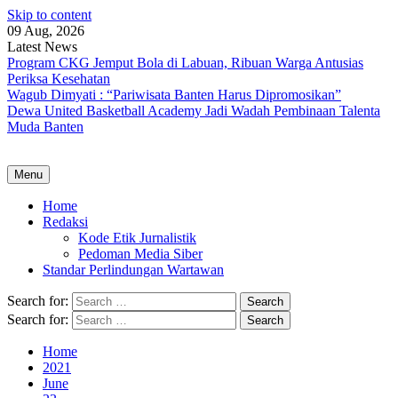
Skip to content
09 Aug, 2026
Latest News
Program CKG Jemput Bola di Labuan, Ribuan Warga Antusias
Periksa Kesehatan
Wagub Dimyati : “Pariwisata Banten Harus Dipromosikan”
Dewa United Basketball Academy Jadi Wadah Pembinaan Talenta
Muda Banten
Menu
Home
Redaksi
Kode Etik Jurnalistik
Pedoman Media Siber
Standar Perlindungan Wartawan
Search for:
Search for:
Home
2021
June