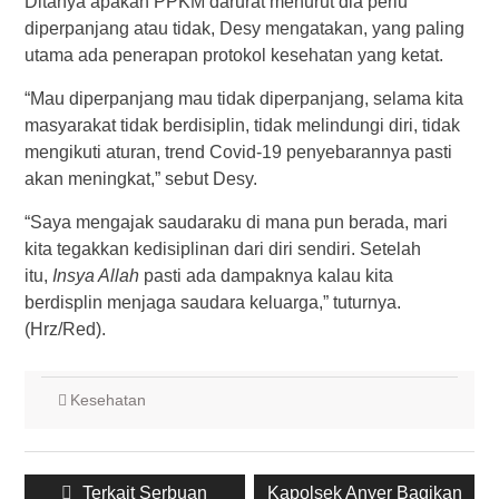
Ditanya apakah PPKM darurat menurut dia perlu
diperpanjang atau tidak, Desy mengatakan, yang paling
utama ada penerapan protokol kesehatan yang ketat.
“Mau diperpanjang mau tidak diperpanjang, selama kita
masyarakat tidak berdisiplin, tidak melindungi diri, tidak
mengikuti aturan, trend Covid-19 penyebarannya pasti
akan meningkat,” sebut Desy.
“Saya mengajak saudaraku di mana pun berada, mari
kita tegakkan kedisiplinan dari diri sendiri. Setelah
itu,
Insya Allah
pasti ada dampaknya kalau kita
berdisplin menjaga saudara keluarga,” tuturnya.
(Hrz/Red).
Kesehatan
Post
Previous
Next
Terkait Serbuan
Kapolsek Anyer Bagikan