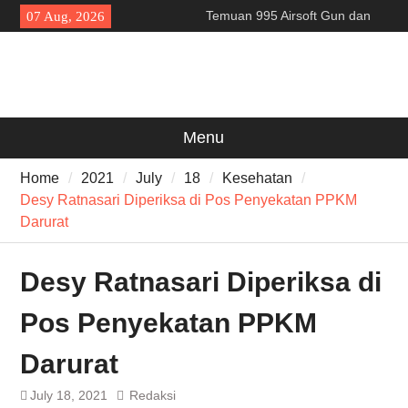
Skip
Temuan 995 Airsoft Gun dan
07 Aug, 2026
to
Narkoba di Sekolah Kebayoran
content
Lama, DPR Minta Diusut
Tuntas
Filosofi Memukul Bedug
Sebelum Sholat Jum’at
141 Tahun Stasiun Slawi : “Dari
Menu
Angkut Hasil Bumi hingga
Gerakkan Kehidupan
Home
2021
July
18
Kesehatan
Masyarakat”
Desy Ratnasari Diperiksa di Pos Penyekatan PPKM
Darurat
Desy Ratnasari Diperiksa di
Pos Penyekatan PPKM
Darurat
July 18, 2021
Redaksi