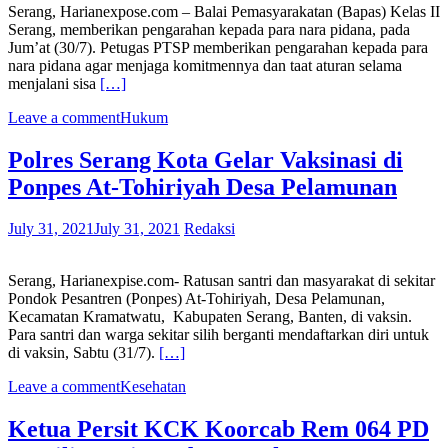
Serang, Harianexpose.com – Balai Pemasyarakatan (Bapas) Kelas II
Serang, memberikan pengarahan kepada para nara pidana, pada
Jum’at (30/7). Petugas PTSP memberikan pengarahan kepada para
nara pidana agar menjaga komitmennya dan taat aturan selama
menjalani sisa
[…]
Leave a comment
Hukum
Polres Serang Kota Gelar Vaksinasi di
Ponpes At-Tohiriyah Desa Pelamunan
July 31, 2021
July 31, 2021
Redaksi
Serang, Harianexpise.com- Ratusan santri dan masyarakat di sekitar
Pondok Pesantren (Ponpes) At-Tohiriyah, Desa Pelamunan,
Kecamatan Kramatwatu, Kabupaten Serang, Banten, di vaksin.
Para santri dan warga sekitar silih berganti mendaftarkan diri untuk
di vaksin, Sabtu (31/7).
[…]
Leave a comment
Kesehatan
Ketua Persit KCK Koorcab Rem 064 PD