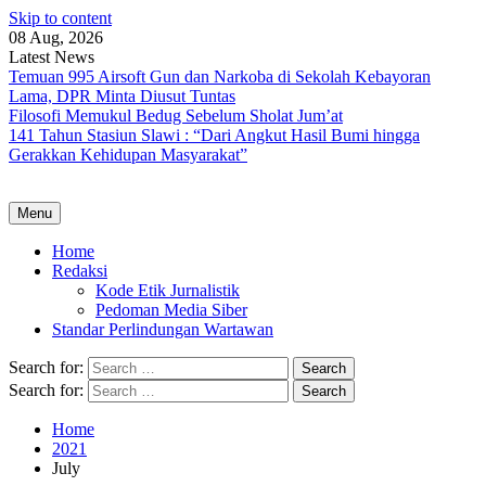
Skip to content
08 Aug, 2026
Latest News
Temuan 995 Airsoft Gun dan Narkoba di Sekolah Kebayoran
Lama, DPR Minta Diusut Tuntas
Filosofi Memukul Bedug Sebelum Sholat Jum’at
141 Tahun Stasiun Slawi : “Dari Angkut Hasil Bumi hingga
Gerakkan Kehidupan Masyarakat”
Menu
Home
Redaksi
Kode Etik Jurnalistik
Pedoman Media Siber
Standar Perlindungan Wartawan
Search for:
Search for:
Home
2021
July