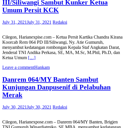
III/Siliwangi Sambut Kunker Ketua
Umum Persit KCK
July 31, 2021
July 31, 2021
Redaksi
Cilegon, Harianexpise.com – Ketua Persit Kartika Chandra Kirana
Koorcab Rem 064 PD III/Siliwangi, Ny. Atie Gumuruh,
menyambut kedatangan rombongan Kepala Staf Angkatan Darat,
Jenderal TNI Andika Perkasa, SE, MA, M.Sc, M.Phil, Ph.D, dan
Ketua Umum
[…]
Leave a comment
Hankam
Danrem 064/MY Banten Sambut
Kunjungan Danpusenif di Pelabuhan
Merak
July 30, 2021
July 30, 2021
Redaksi
Cilegon, Harianexpose.com – Danrem 064/MY Banten, Brigjen
TNI Gumuruh Winardjatmiko, SE,MBA, menyambut kedatangan