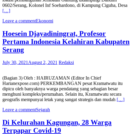
0602/Serang, Kolonel Inf Soehardono, di Kampung Ciguha, Desa
[…]
Leave a comment
Ekonomi
Hoesein Djayadiningrat, Profesor
Pertama Indonesia Kelahiran Kabupaten
Serang
July 30, 2021
August 2, 2021
Redaksi
(Bagian 3) Oleh : HAIRUZAMAN (Editor In Chief
Harianexpose.com) PERKEMBANGAN pesat Kramatwatu itu
dipicu oleh banyaknya warga pendatang yang sebagian besar
menghuni kompleks/perumahan. Selain itu, Kramatwatu secara
geografis mempunyai letak yang sangat strategis dan mudah
[…]
Leave a comment
Sejarah
Di Kelurahan Kagungan, 28 Warga
Terpapar Covid-19