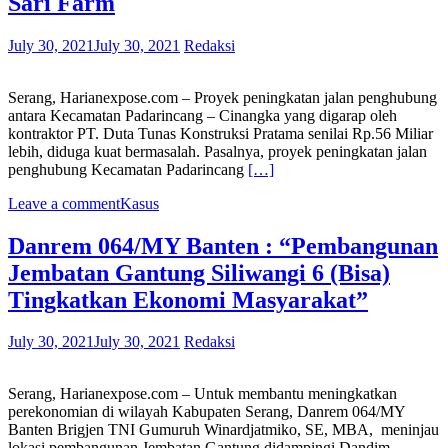
Sari Farm
July 30, 2021
July 30, 2021
Redaksi
Serang, Harianexpose.com – Proyek peningkatan jalan penghubung
antara Kecamatan Padarincang – Cinangka yang digarap oleh
kontraktor PT. Duta Tunas Konstruksi Pratama senilai Rp.56 Miliar
lebih, diduga kuat bermasalah. Pasalnya, proyek peningkatan jalan
penghubung Kecamatan Padarincang
[…]
Leave a comment
Kasus
Danrem 064/MY Banten : “Pembangunan
Jembatan Gantung Siliwangi 6 (Bisa)
Tingkatkan Ekonomi Masyarakat”
July 30, 2021
July 30, 2021
Redaksi
Serang, Harianexpose.com – Untuk membantu meningkatkan
perekonomian di wilayah Kabupaten Serang, Danrem 064/MY
Banten Brigjen TNI Gumuruh Winardjatmiko, SE, MBA, meninjau
lokasi pembangunan Jembatan Gantung didampingi Dandim