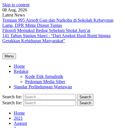
Skip to content
08 Aug, 2026
Latest News
Temuan 995 Airsoft Gun dan Narkoba di Sekolah Kebayoran
Lama, DPR Minta Diusut Tuntas
Filosofi Memukul Bedug Sebelum Sholat Jum’at
141 Tahun Stasiun Slawi : “Dari Angkut Hasil Bumi hingga
Gerakkan Kehidupan Masyarakat”
Menu
Home
Redaksi
Kode Etik Jurnalistik
Pedoman Media Siber
Standar Perlindungan Wartawan
Search for:
Search for:
Home
2021
August