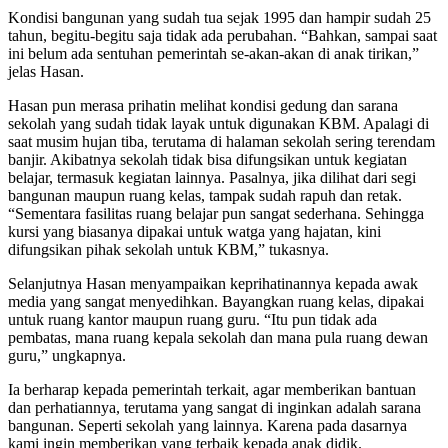
Kondisi bangunan yang sudah tua sejak 1995 dan hampir sudah 25
tahun, begitu-begitu saja tidak ada perubahan. “Bahkan, sampai saat
ini belum ada sentuhan pemerintah se-akan-akan di anak tirikan,”
jelas Hasan.
Hasan pun merasa prihatin melihat kondisi gedung dan sarana
sekolah yang sudah tidak layak untuk digunakan KBM. Apalagi di
saat musim hujan tiba, terutama di halaman sekolah sering terendam
banjir. Akibatnya sekolah tidak bisa difungsikan untuk kegiatan
belajar, termasuk kegiatan lainnya. Pasalnya, jika dilihat dari segi
bangunan maupun ruang kelas, tampak sudah rapuh dan retak.
“Sementara fasilitas ruang belajar pun sangat sederhana. Sehingga
kursi yang biasanya dipakai untuk watga yang hajatan, kini
difungsikan pihak sekolah untuk KBM,” tukasnya.
Selanjutnya Hasan menyampaikan keprihatinannya kepada awak
media yang sangat menyedihkan. Bayangkan ruang kelas, dipakai
untuk ruang kantor maupun ruang guru. “Itu pun tidak ada
pembatas, mana ruang kepala sekolah dan mana pula ruang dewan
guru,” ungkapnya.
Ia berharap kepada pemerintah terkait, agar memberikan bantuan
dan perhatiannya, terutama yang sangat di inginkan adalah sarana
bangunan. Seperti sekolah yang lainnya. Karena pada dasarnya
kami ingin memberikan yang terbaik kepada anak didik.