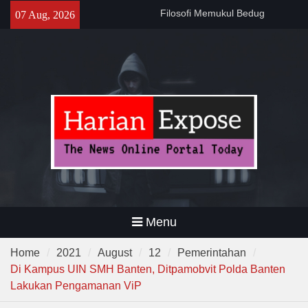
Skip
141 Tahun Stasiun Slawi : “Dari
07 Aug, 2026
to
Angkut Hasil Bumi hingga
content
Gerakkan Kehidupan
Masyarakat”
Temuan 995 Airsoft Gun dan
Narkoba di Sekolah Kebayoran
Lama, DPR Minta Diusut
Tuntas
Filosofi Memukul Bedug
Sebelum Sholat Jum’at
Menu
Home
2021
August
12
Pemerintahan
Di Kampus UIN SMH Banten, Ditpamobvit Polda Banten
Lakukan Pengamanan ViP