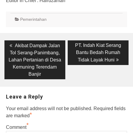
Editor In Chief : Hairuzaman
Pemerintahan
Post
Previous
Next
PT. Indah Kiat Serang
Akibat Dampak Jalan
post:
post:
navigation
Bantu Bedah Rumah
Tol Serang-Panimbang,
Lahan Pertanian di Desa
Tidak Layak Huni
Kemuning Terendam
Banjir
Leave a Reply
Your email address will not be published.
Required fields
*
are marked
*
Comment