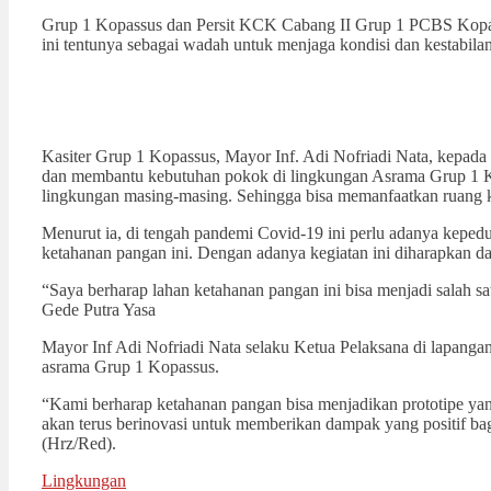
Grup 1 Kopassus dan Persit KCK Cabang II Grup 1 PCBS Kopa
ini tentunya sebagai wadah untuk menjaga kondisi dan kestabi
Kasiter Grup 1 Kopassus, Mayor Inf. Adi Nofriadi Nata, kepad
dan membantu kebutuhan pokok di lingkungan Asrama Grup 1 Ko
lingkungan masing-masing. Sehingga bisa memanfaatkan ruang k
Menurut ia, di tengah pandemi Covid-19 ini perlu adanya keped
ketahanan pangan ini. Dengan adanya kegiatan ini diharapkan d
“Saya berharap lahan ketahanan pangan ini bisa menjadi salah
Gede Putra Yasa
Mayor Inf Adi Nofriadi Nata selaku Ketua Pelaksana di lapangan
asrama Grup 1 Kopassus.
“Kami berharap ketahanan pangan bisa menjadikan prototipe yang
akan terus berinovasi untuk memberikan dampak yang positif b
(Hrz/Red).
Lingkungan