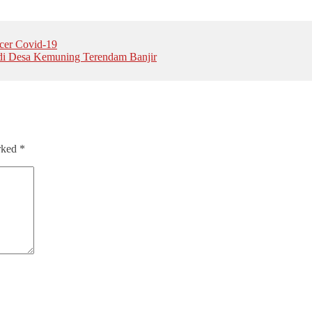
acer Covid-19
 di Desa Kemuning Terendam Banjir
arked
*