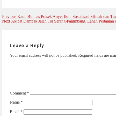
Post
Previous
Previous
Kanit Binmas Polsek Anyer Ikuti Sosialisasi Silacak dan Tr
Next
post:
Next
Akibat Dampak Jalan Tol Serang-Panimbang, Lahan Pertanian
navigation
post:
Leave a Reply
Your email address will not be published.
Required fields are m
Comment
*
Name
*
Email
*