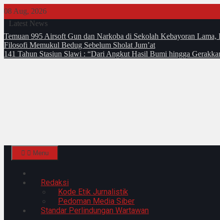
Skip
08 Aug, 2026
to
Latest News
content
Temuan 995 Airsoft Gun dan Narkoba di Sekolah Kebayoran Lama, 
Filosofi Memukul Bedug Sebelum Sholat Jum’at
141 Tahun Stasiun Slawi : “Dari Angkut Hasil Bumi hingga Gerakk
Menu
Home
Redaksi
Kode Etik Jurnalistik
Pedoman Media Siber
Standar Perlindungan Wartawan