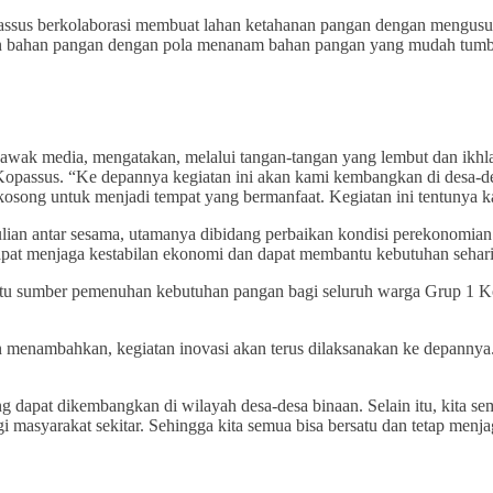
ssus berkolaborasi membuat lahan ketahanan pangan dengan mengusu
lan bahan pangan dengan pola menanam bahan pangan yang mudah tumbu
a awak media, mengatakan, melalui tangan-tangan yang lembut dan ikh
passus. “Ke depannya kegiatan ini akan kami kembangkan di desa-de
osong untuk menjadi tempat yang bermanfaat. Kegiatan ini tentunya k
ulian antar sesama, utamanya dibidang perbaikan kondisi perekonomia
apat menjaga kestabilan ekonomi dan dapat membantu kebutuhan sehari-
 satu sumber pemenuhan kebutuhan pangan bagi seluruh warga Grup 1 
 menambahkan, kegiatan inovasi akan terus dilaksanakan ke depannya.
 dapat dikembangkan di wilayah desa-desa binaan. Selain itu, kita s
agi masyarakat sekitar. Sehingga kita semua bisa bersatu dan tetap 