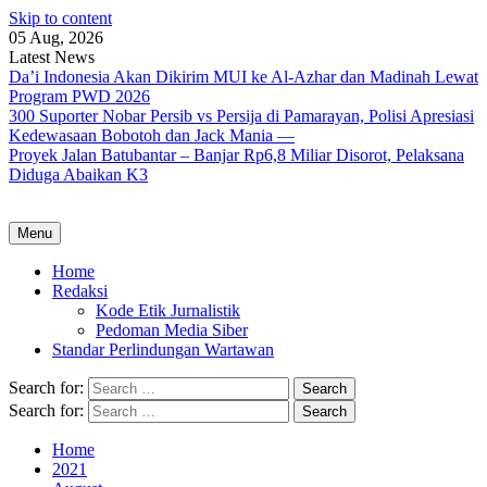
Skip to content
05 Aug, 2026
Latest News
Da’i Indonesia Akan Dikirim MUI ke Al-Azhar dan Madinah Lewat
Program PWD 2026
300 Suporter Nobar Persib vs Persija di Pamarayan, Polisi Apresiasi
Kedewasaan Bobotoh dan Jack Mania —
Proyek Jalan Batubantar – Banjar Rp6,8 Miliar Disorot, Pelaksana
Diduga Abaikan K3
Menu
Home
Redaksi
Kode Etik Jurnalistik
Pedoman Media Siber
Standar Perlindungan Wartawan
Search for:
Search for:
Home
2021