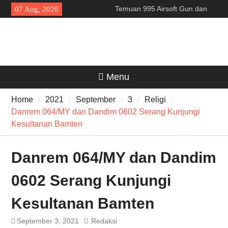
Skip
Temuan 995 Airsoft Gun dan
07 Aug, 2026
to
Narkoba di Sekolah Kebayoran
content
Lama, DPR Minta Diusut
Tuntas
Filosofi Memukul Bedug
Sebelum Sholat Jum’at
141 Tahun Stasiun Slawi : “Dari
Menu
Angkut Hasil Bumi hingga
Gerakkan Kehidupan
Home
2021
September
3
Religi
Masyarakat”
Danrem 064/MY dan Dandim 0602 Serang Kunjungi
Kesultanan Bamten
Danrem 064/MY dan Dandim
0602 Serang Kunjungi
Kesultanan Bamten
September 3, 2021
Redaksi