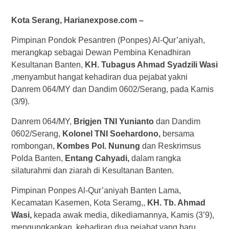
Kota Serang, Harianexpose.com –
Pimpinan Pondok Pesantren (Ponpes) Al-Qur’aniyah,
merangkap sebagai Dewan Pembina Kenadhiran
Kesultanan Banten,
KH. Tubagus Ahmad Syadzili Wasi
,menyambut hangat kehadiran dua pejabat yakni
Danrem 064/MY dan Dandim 0602/Serang, pada Kamis
(3/9).
Danrem 064/MY,
Brigjen TNI Yunianto
dan Dandim
0602/Serang,
Kolonel TNI Soehardono,
bersama
rombongan,
Kombes Pol. Nunung
dan Reskrimsus
Polda Banten,
Entang Cahyadi,
dalam rangka
silaturahmi dan ziarah di Kesultanan Banten.
Pimpinan Ponpes Al-Qur’aniyah Banten Lama,
Kecamatan Kasemen, Kota Seramg,,
KH. Tb. Ahmad
Wasi,
kepada awak media, dikediamannya, Kamis (3’9),
mengungkapkan, kehadiran dua pejabat yang baru