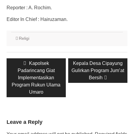
Reporter : A. Rochim.
Editor In Chief : Hairuzaman.
Religi
Post
Previous
Next
Kapolsek
Kepala Desa Cipayung
navigation
post:
post:
Padarincang Giat
Gulirkan Program Jum’at
Implementasikan
Bersih
Program Rukun Ulama
Umaro
Leave a Reply