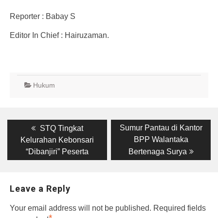
Reporter : Babay S
Editor In Chief : Hairuzaman.
Hukum
Post
Previous
Next
Sumur Pantau di Kantor
STQ Tingkat
post:
post:
navigation
BPP Walantaka
Kelurahan Kebonsari
“Dibanjiri” Peserta
Bertenaga Surya
Leave a Reply
Your email address will not be published.
Required fields
*