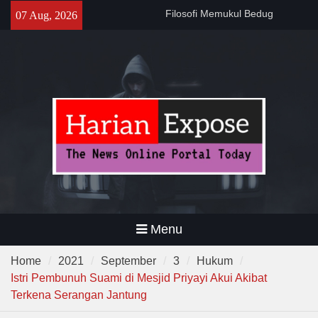
Skip
141 Tahun Stasiun Slawi : “Dari
07 Aug, 2026
to
Angkut Hasil Bumi hingga
content
Gerakkan Kehidupan
Masyarakat”
Temuan 995 Airsoft Gun dan
Narkoba di Sekolah Kebayoran
Lama, DPR Minta Diusut
Tuntas
Filosofi Memukul Bedug
Sebelum Sholat Jum’at
Menu
Home
2021
September
3
Hukum
Istri Pembunuh Suami di Mesjid Priyayi Akui Akibat
Terkena Serangan Jantung