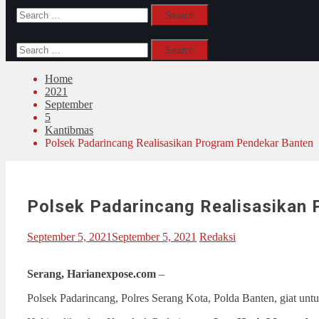
Search
for:
Search
for:
Home
2021
September
5
Kantibmas
Polsek Padarincang Realisasikan Program Pendekar Banten
Polsek Padarincang Realisasikan
September 5, 2021
September 5, 2021
Redaksi
Serang, Harianexpose.com
–
Polsek Padarincang, Polres Serang Kota, Polda Banten, giat un