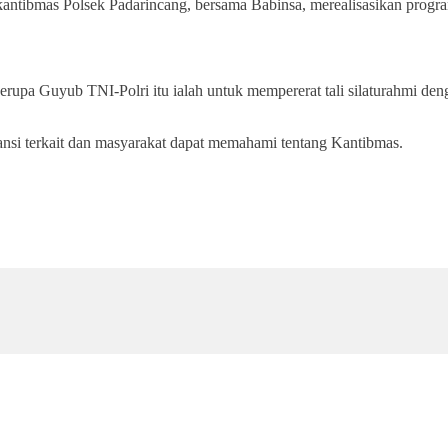
antibmas Polsek Padarincang, bersama Babinsa, merealisasikan progr
upa Guyub TNI-Polri itu ialah untuk mempererat tali silaturahmi den
nsi terkait dan masyarakat dapat memahami tentang Kantibmas.