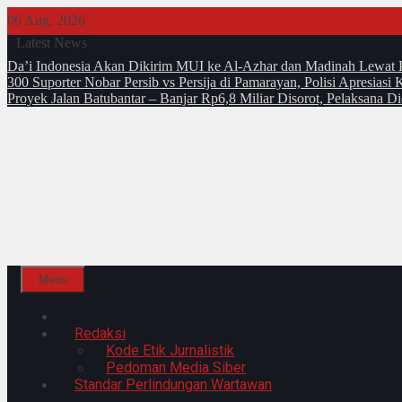
Skip
06 Aug, 2026
to
Latest News
content
Da’i Indonesia Akan Dikirim MUI ke Al-Azhar dan Madinah Lewa
300 Suporter Nobar Persib vs Persija di Pamarayan, Polisi Apresia
Proyek Jalan Batubantar – Banjar Rp6,8 Miliar Disorot, Pelaksana 
Menu
Home
Redaksi
Kode Etik Jurnalistik
Pedoman Media Siber
Standar Perlindungan Wartawan