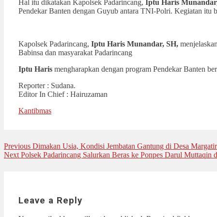
Hal itu dikatakan Kapolsek Padarincang,
Iptu Haris Munandar
Pendekar Banten dengan Guyub antara TNI-Polri. Kegiatan itu 
Kapolsek Padarincang,
Iptu Haris Munandar, SH,
menjelaskan
Babinsa dan masyarakat Padarincang
Iptu Haris
mengharapkan dengan program Pendekar Banten berupa
Reporter : Sudana.
Editor In Chief : Hairuzaman
Kantibmas
Post
Previous
Previous
Dimakan Usia, Kondisi Jembatan Gantung di Desa Margati
Next
post:
Next
Polsek Padarincang Salurkan Beras ke Ponpes Darul Muttaqin
navigation
post:
Leave a Reply