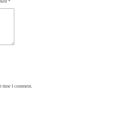
arked
*
xt time I comment.