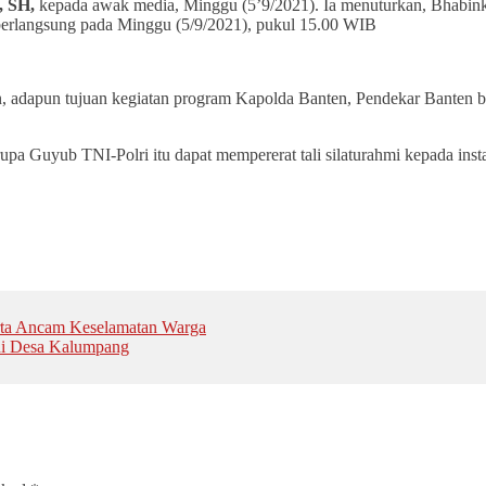
, SH,
kepada awak media, Minggu (5’9/2021). Ia menuturkan, Bhabink
berlangsung pada Minggu (5/9/2021), pukul 15.00 WIB
, adapun tujuan kegiatan program Kapolda Banten, Pendekar Banten ber
 Guyub TNI-Polri itu dapat mempererat tali silaturahmi kepada insta
rta Ancam Keselamatan Warga
 di Desa Kalumpang