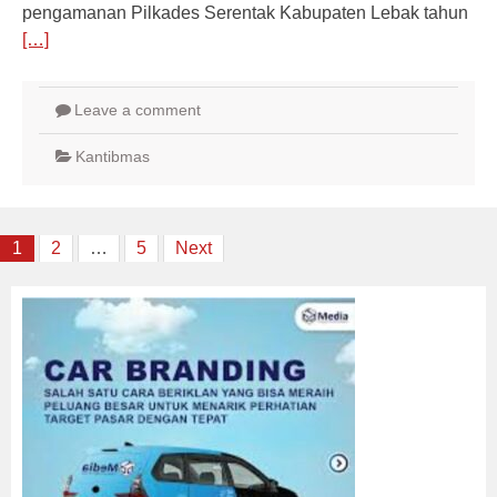
pengamanan Pilkades Serentak Kabupaten Lebak tahun
[…]
Leave a comment
Kantibmas
Posts
1
2
…
5
Next
navigation