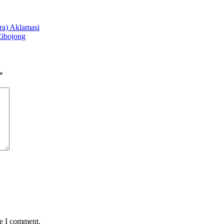
ra) Aklamasi
Cibojong
*
me I comment.