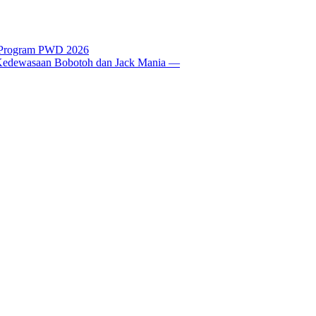
t Program PWD 2026
si Kedewasaan Bobotoh dan Jack Mania —