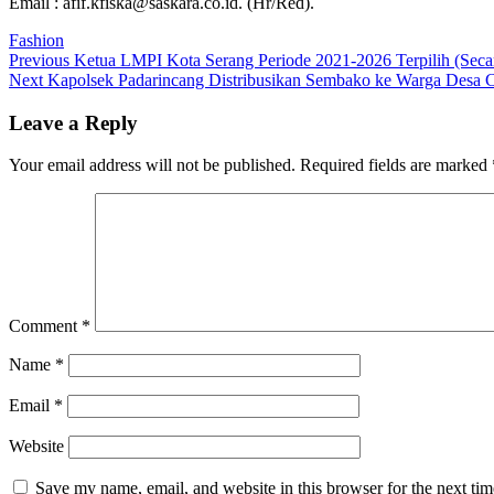
Email : afif.kfiska@saskara.co.id. (Hr/Red).
Fashion
Post
Previous
Previous
Ketua LMPI Kota Serang Periode 2021-2026 Terpilih (Seca
Next
post:
Next
Kapolsek Padarincang Distribusikan Sembako ke Warga Desa 
navigation
post:
Leave a Reply
Your email address will not be published.
Required fields are marked
Comment
*
Name
*
Email
*
Website
Save my name, email, and website in this browser for the next ti