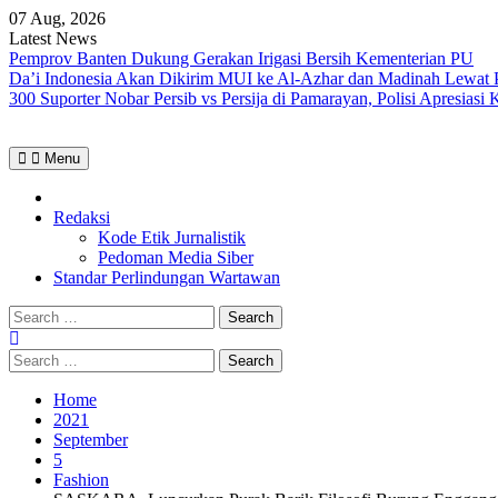
Skip
07 Aug, 2026
to
Latest News
content
Pemprov Banten Dukung Gerakan Irigasi Bersih Kementerian PU
Da’i Indonesia Akan Dikirim MUI ke Al-Azhar dan Madinah Lewa
300 Suporter Nobar Persib vs Persija di Pamarayan, Polisi Apresia
Menu
Home
Redaksi
Kode Etik Jurnalistik
Pedoman Media Siber
Standar Perlindungan Wartawan
Search
for:
Search
for:
Home
2021
September
5
Fashion