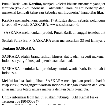
Purak Barik, kata
Kartika,
menjadi koleksi khusus nusantara yang teri
termuda (ke-34) di Indonesia, Kalimantan Utara. “Kami berharap de
mengenal kembali kekayaan kebudayaan Indonesia,” harap
Kartika.
Kartika
menambahkan, tanggal 17 Agustus dipilih sebagai peluncura
tersebut di website SASKARA, www.saskara.co.id.
“SASKARA meluncurkan produk Purak Barik di tanggal tersebut unt
Setelah Purak Barik, SASKARA akan meluncurkan 33 seri lainnya, yan
Tentang SASKARA.
SASKARA adalah brand fashion khusus alat ibadah, seperti mukena,
Indonesia yang fokus pada pembuatan alat ibadah.
SASKARA memfokuskan produknya untuk wanita karir, ibu rumah tan
Indonesia.
Melalui kualitas kain pilihan, SASKARA menciptakan produk ibad
tetap klasik, mengangkat warisan Indonesia dengan keahlian dan krea
antar manusia tetapi antara manusia dengan Sang Pencipta.
Untuk informasi lebih lanjut, silakan hubungi: : Afif Kamal Fiska
Telepon : 081804000347