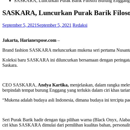
SASKARA, Luncurkan Purak Barik Filosofi Burung Enggang
SASKARA, Luncurkan Purak Barik Filoso
September 5, 2021
September 5, 2021
Redaksi
Jakarta, Harianexpose.com
–
Brand fashion SASKARA meluncurkan mukena seri pertama Nusantara P
Koleksi baru SASKARA ini diluncurkan bersamaan dengan peringata
Saskara.
CEO SASKARA,
Andya Kartika,
menjelaskan, dalam rangka meles
berpindah tempat burung Enggang yang terlukis dalam ciri khas tari
“Mukena adalah budaya asli Indonesia, dimana budaya ini tercipta pa
Seri Purak Barik hadir dengan tiga pilihan warna (Black Onyx, Alaba
ciri khas SASKARA dimulai dari pemilihan kualitas bahan, personali