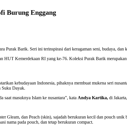
fi Burung Enggang
urak Barik. Seri ini terinspirasi dari keragaman seni, budaya, dan k
n HUT Kemerdekaan RI yang ke-76. Koleksi Purak Barik merupakan bag
tarikan kebudayaan Indonesia, pihaknya membuat mukena seri nusantara
an Suku Dayak.
da saat masuknya Islam ke nusantara”, kata
Andya Kartika,
di Jakarta
ster Gleam, dan Peach (skin), sajadah berukuran kecil dan pouch unik
sasi nama pada pouch, dan tetap berukuran compact.