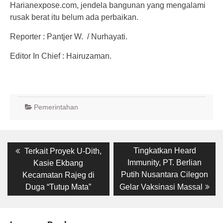
Harianexpose.com, jendela bangunan yang mengalami
rusak berat itu belum ada perbaikan.
Reporter : Pantjer W. / Nurhayati.
Editor In Chief : Hairuzaman.
Pemerintahan
Post
Previous
Next
Tingkatkan Heard
Terkait Proyek U-Dith,
post:
post:
navigation
Immunity, PT. Berlian
Kasie Ekbang
Putih Nusantara Cilegon
Kecamatan Rajeg di
Duga “Tutup Mata”
Gelar Vaksinasi Massal