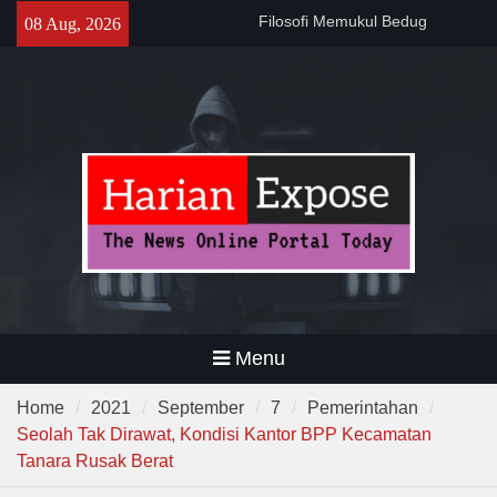
Skip
Sebelum Sholat Jum’at
08 Aug, 2026
141 Tahun Stasiun Slawi : “Dari
to
Angkut Hasil Bumi hingga
content
Gerakkan Kehidupan
Masyarakat”
Temuan 995 Airsoft Gun dan
Narkoba di Sekolah Kebayoran
Lama, DPR Minta Diusut
Tuntas
Menu
Home
2021
September
7
Pemerintahan
Seolah Tak Dirawat, Kondisi Kantor BPP Kecamatan
Tanara Rusak Berat