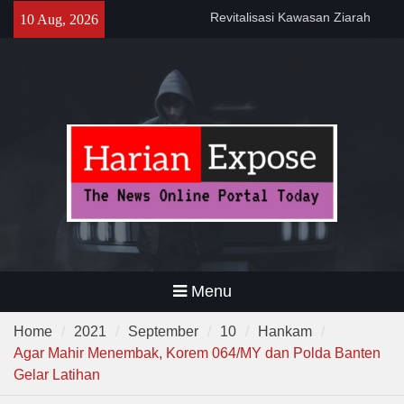
Skip
Revitalisasi Kawasan Ziarah
10 Aug, 2026
to
Syekh Asnawi Caringin Untuk
content
Kemanfaatan Masyarakat dan
Menjaga Nilai Sejarah
Program CKG Jemput Bola di
Labuan, Ribuan Warga
Antusias Periksa Kesehatan
Program DPWKEL Kelurahan
Bagendung 2026 Capai 76
Persen
Menu
Home
2021
September
10
Hankam
Agar Mahir Menembak, Korem 064/MY dan Polda Banten
Gelar Latihan