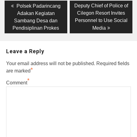
Post
Previous
Next
Deputy Chief of Police of
Polsek Padarincang
post:
post:
navigation
Cilegon Resort Invites
Adakan Kegiatan
Personnel to Use Social
Sambang Desa dan
Pendisiplinan Prokes
Media
Leave a Reply
Your email address will not be published.
Required fields
*
are marked
*
Comment